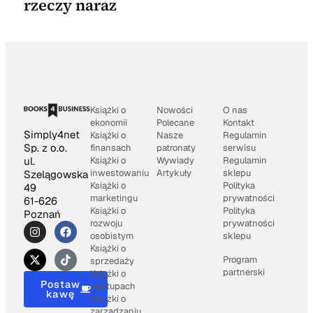
rzeczy naraz
Książki o
Nowości
O nas
ekonomii
Polecane
Kontakt
Simply4net
Książki o
Nasze
Regulamin
Sp. z o.o.
finansach
patronaty
serwisu
Książki o
Wywiady
Regulamin
ul.
inwestowaniu
Artykuły
sklepu
Szelągowska
Książki o
Polityka
49
marketingu
prywatności
61-626
Książki o
Polityka
Poznań
rozwoju
prywatności
osobistym
sklepu
Książki o
Program
sprzedaży
partnerski
Książki o
Postaw
startupach
kawę
Książki o
zarządzaniu