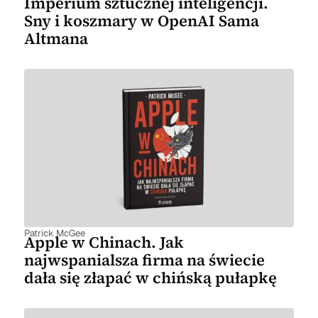
Imperium sztucznej inteligencji.
Sny i koszmary w OpenAI Sama
Altmana
Patrick McGee
Apple w Chinach. Jak
najwspanialsza firma na świecie
dała się złapać w chińską pułapkę