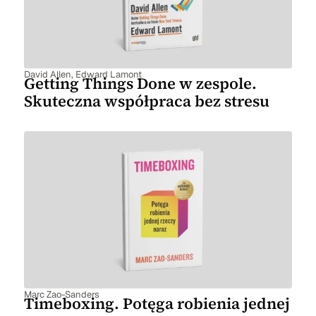
David Allen
,
Edward Lamont
Getting Things Done w zespole.
Skuteczna współpraca bez stresu
Marc Zao-Sanders
Timeboxing. Potęga robienia jednej