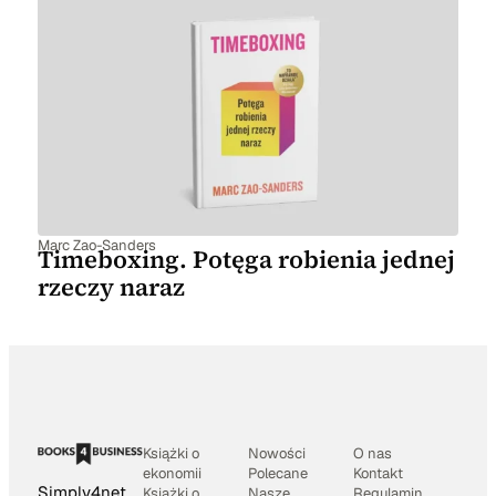
Marc Zao-Sanders
Timeboxing. Potęga robienia jednej
rzeczy naraz
Książki o
Nowości
O nas
ekonomii
Polecane
Kontakt
Simply4net
Książki o
Nasze
Regulamin