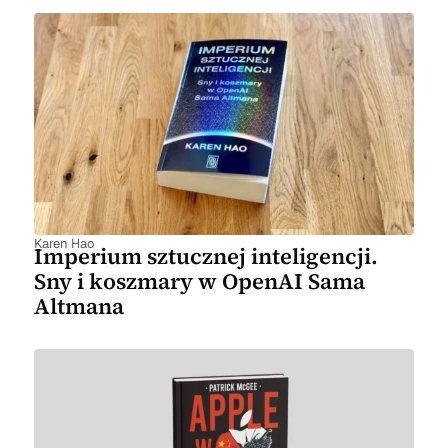
Karen Hao
Imperium sztucznej inteligencji.
Sny i koszmary w OpenAI Sama
Altmana