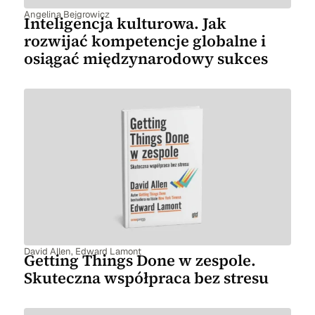
Angelina Bejgrowicz
Inteligencja kulturowa. Jak
rozwijać kompetencje globalne i
osiągać międzynarodowy sukces
David Allen
,
Edward Lamont
Getting Things Done w zespole.
Skuteczna współpraca bez stresu