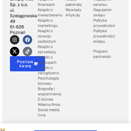
Sp. z o.o.
finansach
patronaty
serwisu
Książki o
Wywiady
Regulamin
ul.
inwestowaniu
Artykuły
sklepu
Szelągowska
Książki o
Polityka
49
marketingu
prywatności
61-626
Książki o
Polityka
Poznań
rozwoju
prywatności
osobistym
sklepu
Książki o
Program
sprzedaży
partnerski
Książki o
Postaw
startupach
kawę
Książki o
zarządzaniu
Psychologia
biznesu
Biografię i
wspomnienia
E-biznes
Własna firma
Social media
Inne
2025 © Books4business.pl
Wspierane przez
Weblio