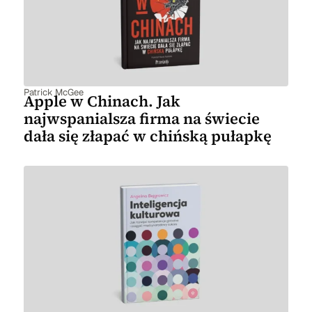
Patrick McGee
Apple w Chinach. Jak
najwspanialsza firma na świecie
dała się złapać w chińską pułapkę