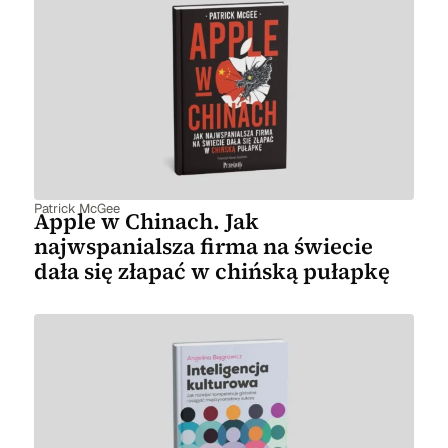
Patrick McGee
Apple w Chinach. Jak
najwspanialsza firma na świecie
dała się złapać w chińską pułapkę