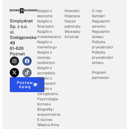
Książki o
Nowości
O nas
ekonomii
Polecane
Kontakt
Simply4net
Książki o
Nasze
Regulamin
Sp. z o.o.
finansach
patronaty
serwisu
Książki o
Wywiady
Regulamin
ul.
inwestowaniu
Artykuły
sklepu
Szelągowska
Książki o
Polityka
49
marketingu
prywatności
61-626
Książki o
Polityka
Poznań
rozwoju
prywatności
osobistym
sklepu
Książki o
Program
sprzedaży
partnerski
Książki o
Postaw
startupach
kawę
Książki o
zarządzaniu
Psychologia
biznesu
Biografię i
wspomnienia
E-biznes
Własna firma