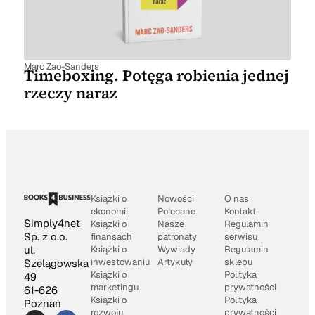
Marc Zao-Sanders
Timeboxing. Potęga robienia jednej
rzeczy naraz
Książki o
Nowości
O nas
ekonomii
Polecane
Kontakt
Simply4net
Książki o
Nasze
Regulamin
Sp. z o.o.
finansach
patronaty
serwisu
Książki o
Wywiady
Regulamin
ul.
inwestowaniu
Artykuły
sklepu
Szelągowska
Książki o
Polityka
49
marketingu
prywatności
61-626
Książki o
Polityka
Poznań
rozwoju
prywatności