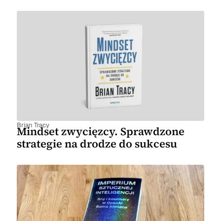
Brian Tracy
Mindset zwycięzcy. Sprawdzone
strategie na drodze do sukcesu