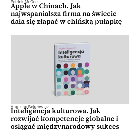
Patrick McGee
Apple w Chinach. Jak
najwspanialsza firma na świecie
dała się złapać w chińską pułapkę
Angelina Bejgrowicz
Inteligencja kulturowa. Jak
rozwijać kompetencje globalne i
osiągać międzynarodowy sukces