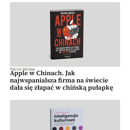
Patrick McGee
Apple w Chinach. Jak
najwspanialsza firma na świecie
dała się złapać w chińską pułapkę