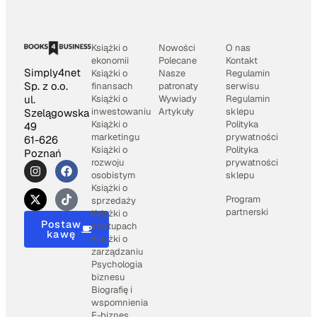
Książki o
Nowości
O nas
ekonomii
Polecane
Kontakt
Simply4net
Książki o
Nasze
Regulamin
Sp. z o.o.
finansach
patronaty
serwisu
Książki o
Wywiady
Regulamin
ul.
inwestowaniu
Artykuły
sklepu
Szelągowska
Książki o
Polityka
49
marketingu
prywatności
61-626
Książki o
Polityka
Poznań
rozwoju
prywatności
osobistym
sklepu
Książki o
Program
sprzedaży
partnerski
Książki o
Postaw
startupach
kawę
Książki o
zarządzaniu
Psychologia
biznesu
Biografię i
wspomnienia
E-biznes