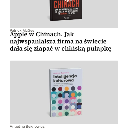
Patrick McGee
Apple w Chinach. Jak
najwspanialsza firma na świecie
dała się złapać w chińską pułapkę
Angelina Bejgrowicz