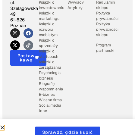
Książki o
Wywiady
Regulamin
ul.
inwestowaniu
Artykuły
sklepu
Szelągowska
Książki o
Polityka
49
marketingu
prywatności
61-626
Książki o
Polityka
Poznań
rozwoju
prywatności
osobistym
sklepu
Książki o
Program
sprzedaży
partnerski
Książki o
Postaw
startupach
kawę
Książki o
zarządzaniu
Psychologia
biznesu
Biografię i
wspomnienia
E-biznes
Własna firma
Social media
Inne
2025 © Books4business.pl
Wspierane przez
Weblio
Sprawdź, gdzie kupić