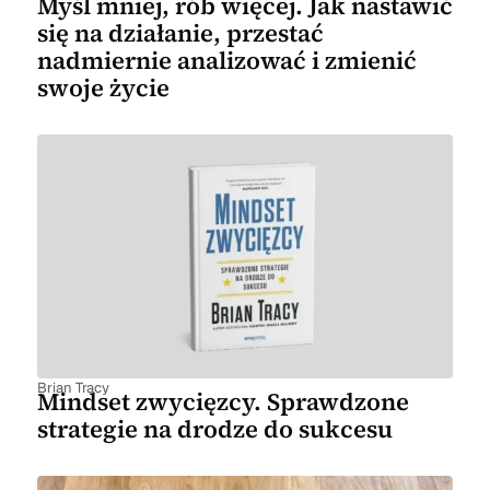
Myśl mniej, rób więcej. Jak nastawić
się na działanie, przestać
nadmiernie analizować i zmienić
swoje życie
Brian Tracy
Mindset zwycięzcy. Sprawdzone
strategie na drodze do sukcesu