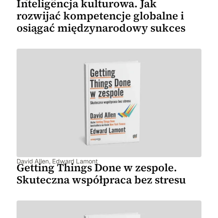
Inteligencja kulturowa. Jak
rozwijać kompetencje globalne i
osiągać międzynarodowy sukces
David Allen
,
Edward Lamont
Getting Things Done w zespole.
Skuteczna współpraca bez stresu