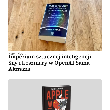
Karen Hao
Imperium sztucznej inteligencji.
Sny i koszmary w OpenAI Sama
Altmana