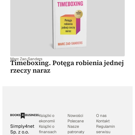
Marc Zao-Sanders
Timeboxing. Potęga robienia jednej
rzeczy naraz
Książki o
Nowości
O nas
ekonomii
Polecane
Kontakt
Simply4net
Książki o
Nasze
Regulamin
Sp. z o.o.
finansach
patronaty
serwisu