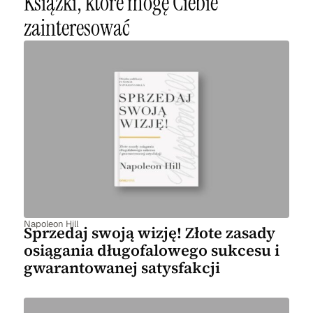
Książki, które mogę Ciebie
zainteresować
Napoleon Hill
Sprzedaj swoją wizję! Złote zasady
osiągania długofalowego sukcesu i
gwarantowanej satysfakcji