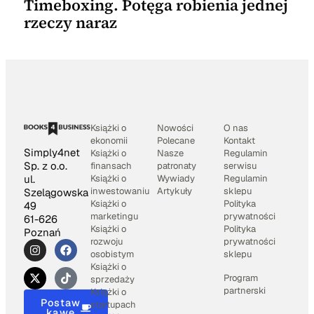
Timeboxing. Potęga robienia jednej
rzeczy naraz
Książki o
Nowości
O nas
ekonomii
Polecane
Kontakt
Simply4net
Książki o
Nasze
Regulamin
Sp. z o.o.
finansach
patronaty
serwisu
Książki o
Wywiady
Regulamin
ul.
inwestowaniu
Artykuły
sklepu
Szelągowska
Książki o
Polityka
49
marketingu
prywatności
61-626
Książki o
Polityka
Poznań
rozwoju
prywatności
osobistym
sklepu
Książki o
Program
sprzedaży
partnerski
Książki o
Postaw
startupach
kawę