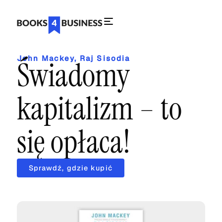
John Mackey
,
Raj Sisodia
Świadomy
kapitalizm – to
się opłaca!
Sprawdź, gdzie kupić