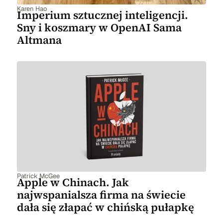
Karen Hao
Imperium sztucznej inteligencji.
Sny i koszmary w OpenAI Sama
Altmana
Patrick McGee
Apple w Chinach. Jak
najwspanialsza firma na świecie
dała się złapać w chińską pułapkę