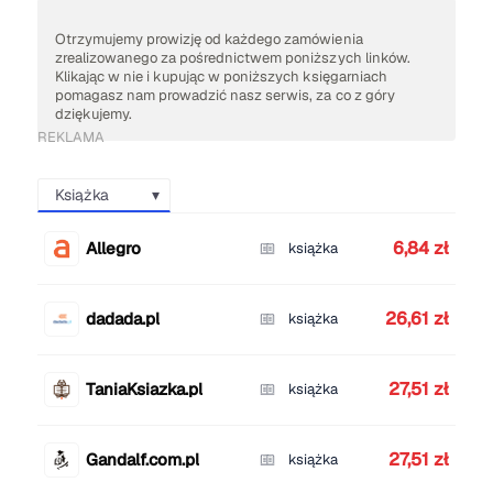
Otrzymujemy prowizję od każdego zamówienia
zrealizowanego za pośrednictwem poniższych linków.
Klikając w nie i kupując w poniższych księgarniach
pomagasz nam prowadzić nasz serwis, za co z góry
dziękujemy.
REKLAMA
Książka
6,84 zł
Allegro
książka
26,61 zł
dadada.pl
książka
27,51 zł
TaniaKsiazka.pl
książka
27,51 zł
Gandalf.com.pl
książka