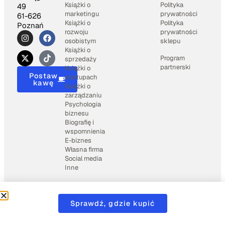
Książki o
Polityka
49
marketingu
prywatności
61-626
Książki o
Polityka
Poznań
rozwoju
prywatności
osobistym
sklepu
Książki o
Program
sprzedaży
partnerski
Książki o
Postaw
startupach
kawę
Książki o
zarządzaniu
Psychologia
biznesu
Biografię i
wspomnienia
E-biznes
Własna firma
Social media
Inne
2025 © Books4business.pl
Wspierane przez
Weblio
Sprawdź, gdzie kupić