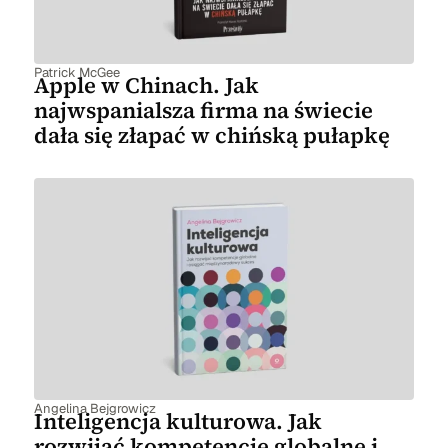
Patrick McGee
Apple w Chinach. Jak
najwspanialsza firma na świecie
dała się złapać w chińską pułapkę
Angelina Bejgrowicz
Inteligencja kulturowa. Jak
rozwijać kompetencje globalne i