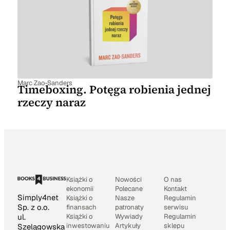
Marc Zao-Sanders
Timeboxing. Potęga robienia jednej
rzeczy naraz
Książki o
Nowości
O nas
ekonomii
Polecane
Kontakt
Simply4net
Książki o
Nasze
Regulamin
Sp. z o.o.
finansach
patronaty
serwisu
Książki o
Wywiady
Regulamin
ul.
inwestowaniu
Artykuły
sklepu
Szelągowska