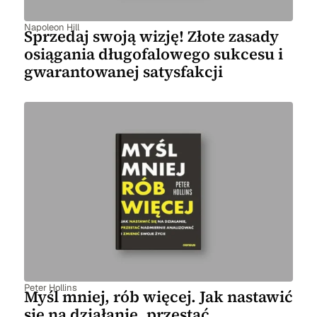
Napoleon Hill
Sprzedaj swoją wizję! Złote zasady
osiągania długofalowego sukcesu i
gwarantowanej satysfakcji
Peter Hollins
Myśl mniej, rób więcej. Jak nastawić
się na działanie, przestać