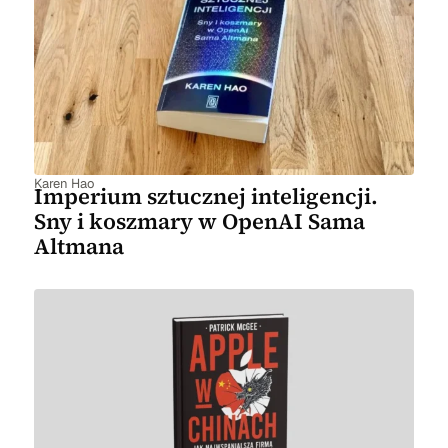
Karen Hao
Imperium sztucznej inteligencji.
Sny i koszmary w OpenAI Sama
Altmana