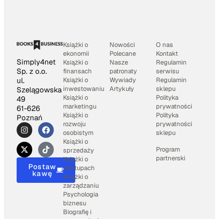
Książki o
Nowości
O nas
ekonomii
Polecane
Kontakt
Simply4net
Książki o
Nasze
Regulamin
Sp. z o.o.
finansach
patronaty
serwisu
Książki o
Wywiady
Regulamin
ul.
inwestowaniu
Artykuły
sklepu
Szelągowska
Książki o
Polityka
49
marketingu
prywatności
61-626
Książki o
Polityka
Poznań
rozwoju
prywatności
osobistym
sklepu
Książki o
Program
sprzedaży
partnerski
Książki o
Postaw
startupach
kawę
Książki o
zarządzaniu
Psychologia
biznesu
Biografię i