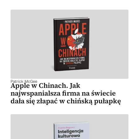
Patrick McGee
Apple w Chinach. Jak
najwspanialsza firma na świecie
dała się złapać w chińską pułapkę