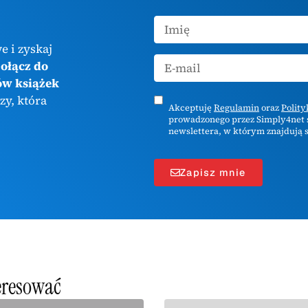
e i zyskaj
ołącz do
ów książek
zy, która
Akceptuję
Regulamin
oraz
Polit
prowadzonego przez Simply4net s
newslettera, w którym znajdują s
Zapisz mnie
teresować