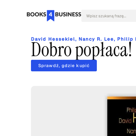
David Hessekiel
,
Nancy R. Lee
,
Philip 
Dobro popłaca!
Sprawdź, gdzie kupić