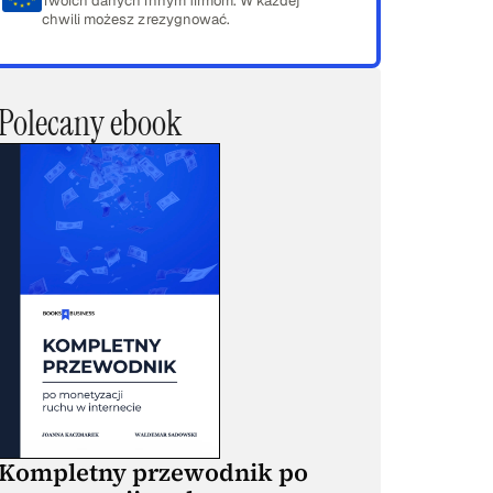
Twoich danych innym firmom. W każdej
chwili możesz zrezygnować.
Polecany ebook
Kompletny przewodnik po