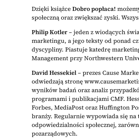
Dzięki książce
Dobro popłaca!
możemy 
społeczną oraz zwiększać zyski. Wszys
Philip Kotler
– jeden z wiodących świ
marketingu, a jego teksty od ponad czt
dyscypliny. Piastuje katedrę market
Management przy Northwestern Unive
David Hessekiel
– prezes Cause Market
odwiedzają stronę www.causemarket
wyników badań oraz analiz przypadków
programami i publikacjami CMF. Hesse
Forbes, MediaPost oraz Huffington Pos
branży. Regularnie wypowiada się na
odpowiedzialności społecznej, zarówno
pozarządowych.