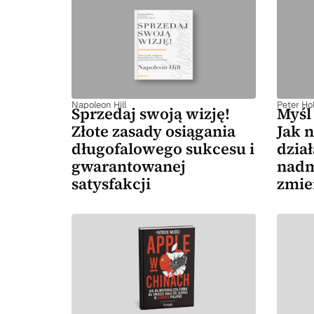
Napoleon Hill
Peter Hol
Sprzedaj swoją wizję!
Myśl 
Złote zasady osiągania
Jak n
długofalowego sukcesu i
dział
gwarantowanej
nadm
satysfakcji
zmie