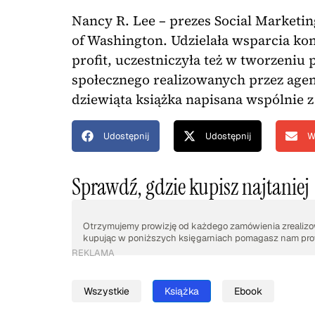
Nancy R. Lee – prezes Social Marketing
of Washington. Udzielała wsparcia k
profit, uczestniczyła też w tworzeniu
społecznego realizowanych przez agenc
dziewiąta książka napisana wspólnie 
Udostępnij
Udostępnij
W
Sprawdź, gdzie kupisz najtaniej
Otrzymujemy prowizję od każdego zamówienia zrealizow
kupując w poniższych księgarniach pomagasz nam prow
REKLAMA
Wszystkie
Książka
Ebook