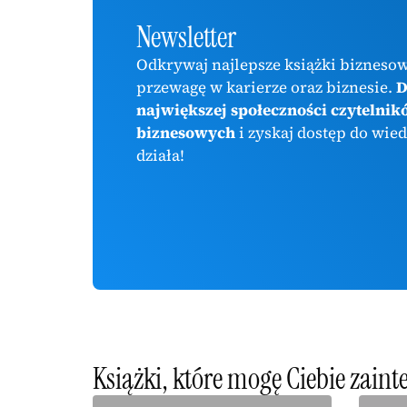
Newsletter
Odkrywaj najlepsze książki biznesow
przewagę w karierze oraz biznesie.
D
największej społeczności czytelnik
biznesowych
i zyskaj dostęp do wied
działa!
Książki, które mogę Ciebie zain