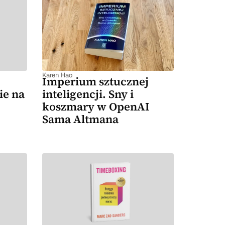
Karen Hao
Imperium sztucznej
ie na
inteligencji. Sny i
koszmary w OpenAI
Sama Altmana