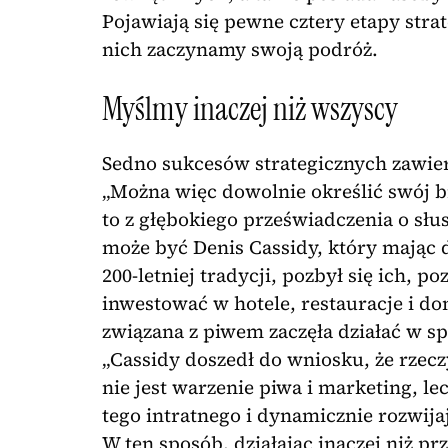
Pojawiają się pewne cztery etapy strat
nich zaczynamy swoją podróż.
Myślmy inaczej niż wszyscy
Sedno sukcesów strategicznych zawier
„Można więc dowolnie określić swój b
to z głębokiego przeświadczenia o sł
może być Denis Cassidy, który mając 
200-letniej tradycji, pozbył się ich, p
inwestować w hotele, restauracje i d
związana z piwem zaczęła działać w sp
„Cassidy doszedł do wniosku, że rze
nie jest warzenie piwa i marketing, le
tego intratnego i dynamicznie rozwijaj
W ten sposób, działając inaczej niż p