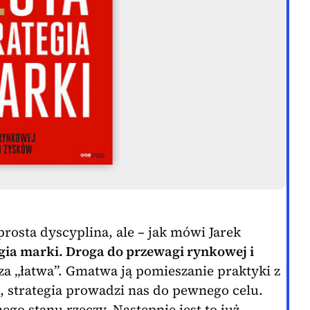
prosta dyscyplina, ale – jak mówi Jarek
egia marki. Droga do przewagi rynkowej i
za „łatwa”. Gmatwa ją pomieszanie praktyki z
a, strategia prowadzi nas do pewnego celu.
go stanu rzeczy. Następnie jest to już