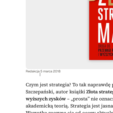
Redakcja
5 marca 2018
|
Czym jest strategia? To tak naprawdę 
Szczepański, autor książki
Złota strat
wyższych zysków
– „prosta” nie oznac
akademicką teorią. Strategia jest jasn
Wszystko zaczyna się od oceny aktualne