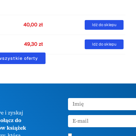
40,00 zł
Idź do sklepu
49,30 zł
Idź do sklepu
wszystkie oferty
e i zyskaj
ołącz do
ów książek
zy, która