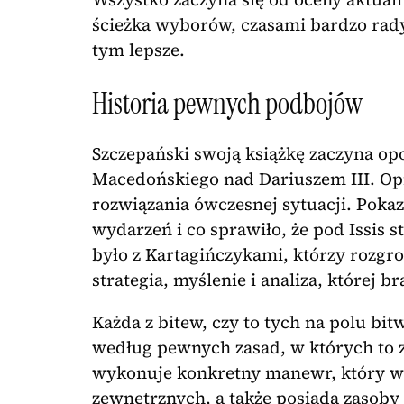
ścieżka wyborów, czasami bardzo rady
tym lepsze.
Historia pewnych podbojów
Szczepański swoją książkę zaczyna op
Macedońskiego nad Dariuszem III. Opis
rozwiązania ówczesnej sytuacji. Poka
wydarzeń i co sprawiło, że pod Issis st
było z Kartagińczykami, którzy rozgr
strategia, myślenie i analiza, której b
Każda z bitew, czy to tych na polu bitw
według pewnych zasad, w których to z
wykonuje konkretny manewr, który w
zewnętrznych, a także posiada zasoby