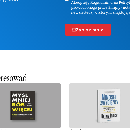
Akceptuję
Regulamin
oraz
Polit
prowadzonego przez Simply4net s
newslettera, w którym znajdują s
Zapisz mnie
teresować