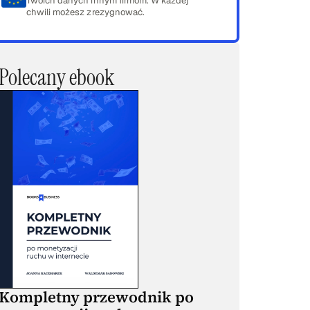
Twoich danych innym firmom. W każdej
chwili możesz zrezygnować.
Polecany ebook
Kompletny przewodnik po