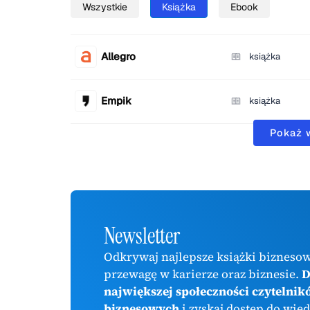
Wszystkie
Książka
Ebook
Allegro
książka
Empik
książka
Pokaż 
Newsletter
Odkrywaj najlepsze książki biznesow
przewagę w karierze oraz biznesie.
D
największej społeczności czytelnik
biznesowych
i zyskaj dostęp do wied