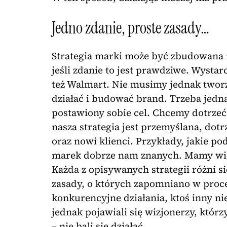
Jedno zdanie, proste zasady…
Strategia marki może być zbudowana n
jeśli zdanie to jest prawdziwe. Wysta
też Walmart. Nie musimy jednak tworz
działać i budować brand. Trzeba jedn
postawiony sobie cel. Chcemy dotrzeć 
nasza strategia jest przemyślana, dot
oraz nowi klienci. Przykłady, jakie p
marek dobrze nam znanych. Mamy więc 
Każda z opisywanych strategii różni się
zasady, o których zapomniano w proce
konkurencyjne działania, ktoś inny ni
jednak pojawiali się wizjonerzy, którzy
– nie bali się działać.