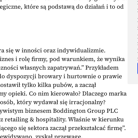
egiczne, które są podstawą do działań i to od
a się w inności oraz indywidualizmie.
iznes i rolę firmy, pod warunkiem, że wynika
uszności własnych zapatrywań.” Przykładem
do dyspozycji browary i hurtownie o prawie
ozostawił tylko kilka pubów, a zaczął
omy opieki. Co nim kierowało? Dlaczego marka
osób, który wydawał się irracjonalny?
czywistym biznesem Boddington Group PLC
cz retailing & hospitality. Właśnie w kierunku
ącego się sektora zaczął przekształcać firmę”.
rzewidywano, zyskał przewagę.