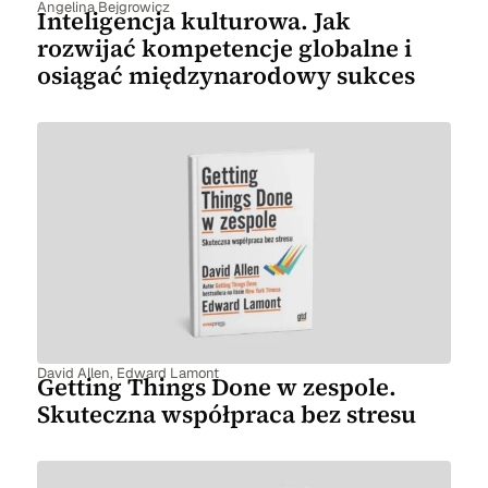
Angelina Bejgrowicz
Inteligencja kulturowa. Jak
rozwijać kompetencje globalne i
osiągać międzynarodowy sukces
David Allen
,
Edward Lamont
Getting Things Done w zespole.
Skuteczna współpraca bez stresu