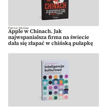
Patrick McGee
Apple w Chinach. Jak
najwspanialsza firma na świecie
dała się złapać w chińską pułapkę