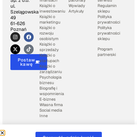
Sp. z o.o.
finansach
patronaty
serwisu
Książki o
Wywiady
Regulamin
ul.
inwestowaniu
Artykuły
sklepu
Szelągowska
Książki o
Polityka
49
marketingu
prywatności
61-626
Książki o
Polityka
Poznań
rozwoju
prywatności
osobistym
sklepu
Książki o
Program
sprzedaży
partnerski
Książki o
Postaw
startupach
kawę
Książki o
zarządzaniu
Psychologia
biznesu
Biografię i
wspomnienia
E-biznes
Własna firma
Social media
Inne
2025 © Books4business.pl
Wspierane przez
Weblio