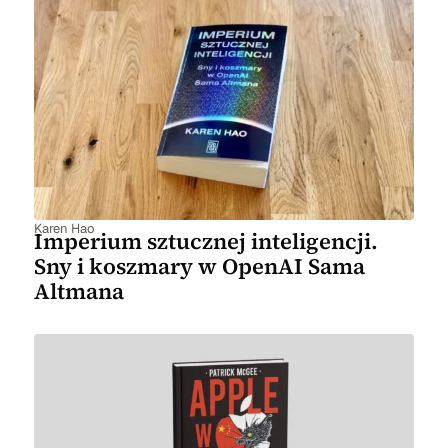
Karen Hao
Imperium sztucznej inteligencji.
Sny i koszmary w OpenAI Sama
Altmana