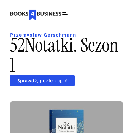
Przemysław Gerschmann
52Notatki. Sezon
1
Sprawdź, gdzie kupić