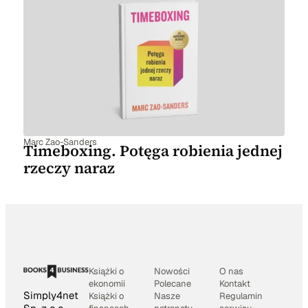
Marc Zao-Sanders
Timeboxing. Potęga robienia jednej
rzeczy naraz
Książki o
Nowości
O nas
ekonomii
Polecane
Kontakt
Simply4net
Książki o
Nasze
Regulamin