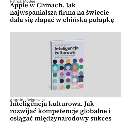
Patrick McGee
Apple w Chinach. Jak
najwspanialsza firma na świecie
dała się złapać w chińską pułapkę
Angelina Bejgrowicz
Inteligencja kulturowa. Jak
rozwijać kompetencje globalne i
osiągać międzynarodowy sukces