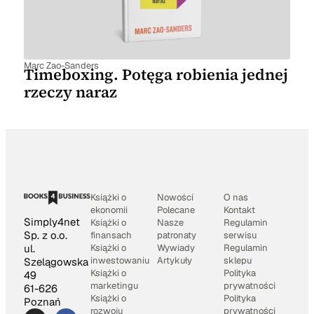
Marc Zao-Sanders
Timeboxing. Potęga robienia jednej
rzeczy naraz
Książki o
Nowości
O nas
ekonomii
Polecane
Kontakt
Simply4net
Książki o
Nasze
Regulamin
Sp. z o.o.
finansach
patronaty
serwisu
Książki o
Wywiady
Regulamin
ul.
inwestowaniu
Artykuły
sklepu
Szelągowska
Książki o
Polityka
49
marketingu
prywatności
61-626
Książki o
Polityka
Poznań
rozwoju
prywatności