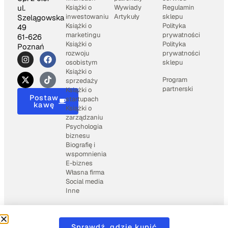
Książki o
Wywiady
Regulamin
ul.
inwestowaniu
Artykuły
sklepu
Szelągowska
Książki o
Polityka
49
marketingu
prywatności
61-626
Książki o
Polityka
Poznań
rozwoju
prywatności
osobistym
sklepu
Książki o
Program
sprzedaży
partnerski
Książki o
Postaw
startupach
kawę
Książki o
zarządzaniu
Psychologia
biznesu
Biografię i
wspomnienia
E-biznes
Własna firma
Social media
Inne
2025 © Books4business.pl
Wspierane przez
Weblio
Sprawdź, gdzie kupić