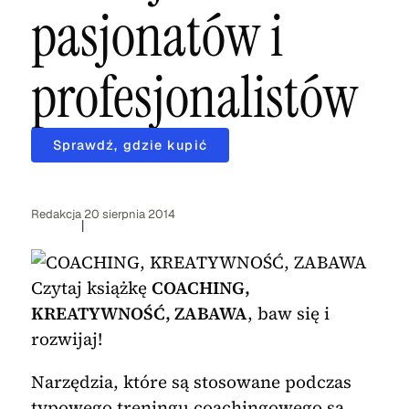
pasjonatów i
profesjonalistów
Sprawdź, gdzie kupić
Redakcja
20 sierpnia 2014
|
Czytaj książkę
COACHING,
KREATYWNOŚĆ, ZABAWA
, baw się i
rozwijaj!
Narzędzia, które są stosowane podczas
typowego treningu coachingowego są