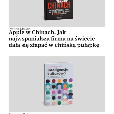
Patrick McGee
Apple w Chinach. Jak
najwspanialsza firma na świecie
dała się złapać w chińską pułapkę