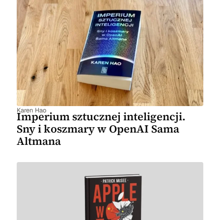
Karen Hao
Imperium sztucznej inteligencji.
Sny i koszmary w OpenAI Sama
Altmana