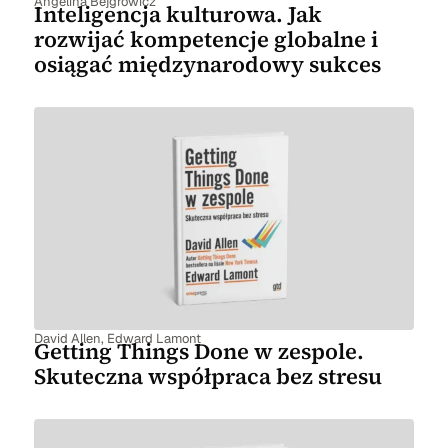
Angelina Bejgrowicz
Inteligencja kulturowa. Jak
rozwijać kompetencje globalne i
osiągać międzynarodowy sukces
David Allen
,
Edward Lamont
Getting Things Done w zespole.
Skuteczna współpraca bez stresu