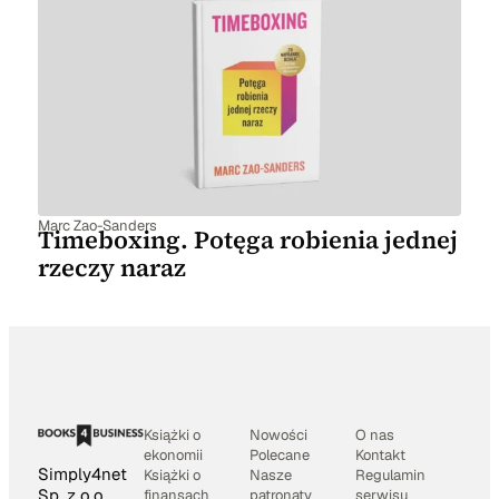
Marc Zao-Sanders
Timeboxing. Potęga robienia jednej
rzeczy naraz
Książki o
Nowości
O nas
ekonomii
Polecane
Kontakt
Simply4net
Książki o
Nasze
Regulamin
Sp. z o.o.
finansach
patronaty
serwisu