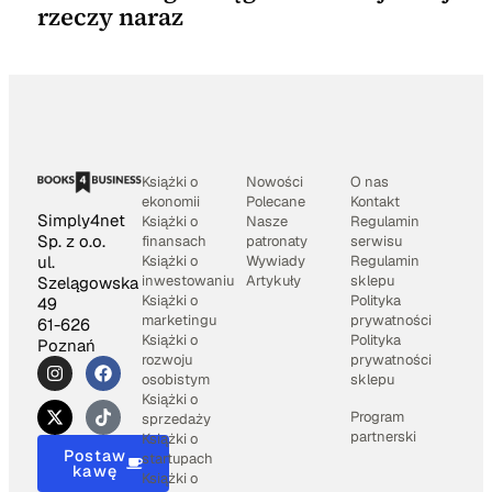
rzeczy naraz
Książki o
Nowości
O nas
ekonomii
Polecane
Kontakt
Simply4net
Książki o
Nasze
Regulamin
Sp. z o.o.
finansach
patronaty
serwisu
Książki o
Wywiady
Regulamin
ul.
inwestowaniu
Artykuły
sklepu
Szelągowska
Książki o
Polityka
49
marketingu
prywatności
61-626
Książki o
Polityka
Poznań
rozwoju
prywatności
osobistym
sklepu
Książki o
Program
sprzedaży
partnerski
Książki o
Postaw
startupach
kawę
Książki o