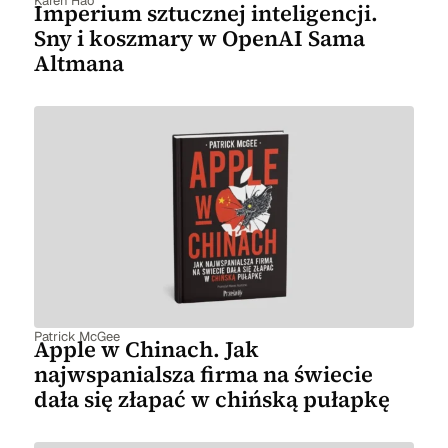
Karen Hao
Imperium sztucznej inteligencji.
Sny i koszmary w OpenAI Sama
Altmana
Patrick McGee
Apple w Chinach. Jak
najwspanialsza firma na świecie
dała się złapać w chińską pułapkę