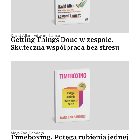
David Allen
,
Edward Lamont
Getting Things Done w zespole.
Skuteczna współpraca bez stresu
Marc Zao-Sanders
Timeboxing. Potęga robienia jednej