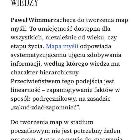
WIEDZY
Paweł Wimmer
zachęca do tworzenia map
myśli. To umiejętność dostępna dla
wszystkich, niezależnie od wieku, czy
etapu życia.
Mapa myśli
odpowiada
systematyzującemu ujęciu zdobywania
informacji, według którego wiedza ma
charakter hierarchiczny.
Przeciwieństwem tego podejścia jest
linearność – zapamiętywanie faktów w
sposób podręcznikowy, na zasadzie
„zakuć-zdać-zapomnieć”.
Do tworzenia map w stadium
początkowym nie jest potrzebny żaden
program. Autor namawia do rysowania