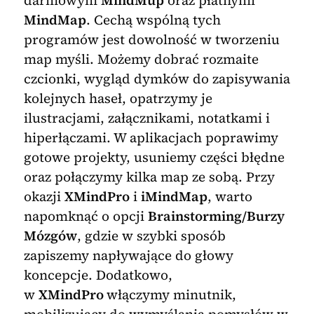
darmowym
MindMup
oraz płatnymi
MindMap
. Cechą wspólną tych
programów jest dowolność w tworzeniu
map myśli. Możemy dobrać rozmaite
czcionki, wygląd dymków do zapisywania
kolejnych haseł, opatrzymy je
ilustracjami, załącznikami, notatkami i
hiperłączami. W aplikacjach poprawimy
gotowe projekty, usuniemy części błędne
oraz połączymy kilka map ze sobą. Przy
okazji
XMindPro
i
iMindMap
, warto
napomknąć o opcji
Brainstorming/Burzy
Mózgów
, gdzie w szybki sposób
zapiszemy napływające do głowy
koncepcje. Dodatkowo,
w
XMindPro
włączymy minutnik,