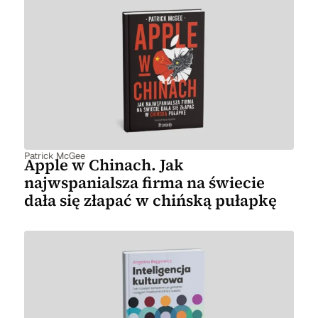
Patrick McGee
Apple w Chinach. Jak
najwspanialsza firma na świecie
dała się złapać w chińską pułapkę