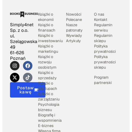
Książki o
Nowości
O nas
ekonomii
Polecane
Kontakt
Simply4net
Książki o
Nasze
Regulamin
Sp. z o.o.
finansach
patronaty
serwisu
Książki o
Wywiady
Regulamin
ul.
inwestowaniu
Artykuły
sklepu
Szelągowska
Książki o
Polityka
49
marketingu
prywatności
61-626
Książki o
Polityka
Poznań
rozwoju
prywatności
osobistym
sklepu
Książki o
Program
sprzedaży
partnerski
Książki o
Postaw
startupach
kawę
Książki o
zarządzaniu
Psychologia
biznesu
Biografię i
wspomnienia
E-biznes
Własna firma