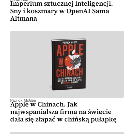
Imperium sztucznej inteligencji.
Sny i koszmary w OpenAI Sama
Altmana
Patrick McGee
Apple w Chinach. Jak
najwspanialsza firma na świecie
dała się złapać w chińską pułapkę