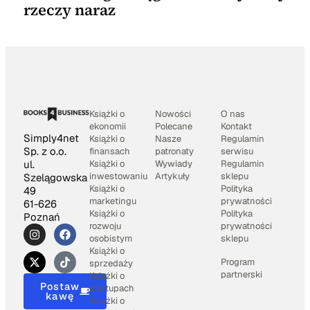
rzeczy naraz
Książki o
Nowości
O nas
ekonomii
Polecane
Kontakt
Simply4net
Książki o
Nasze
Regulamin
Sp. z o.o.
finansach
patronaty
serwisu
Książki o
Wywiady
Regulamin
ul.
inwestowaniu
Artykuły
sklepu
Szelągowska
Książki o
Polityka
49
marketingu
prywatności
61-626
Książki o
Polityka
Poznań
rozwoju
prywatności
osobistym
sklepu
Książki o
Program
sprzedaży
partnerski
Książki o
Postaw
startupach
kawę
Książki o