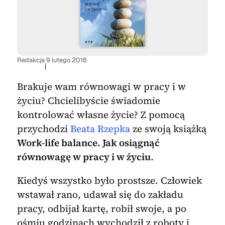
Redakcja
9 lutego 2016
|
Brakuje wam równowagi w pracy i w
życiu? Chcielibyście świadomie
kontrolować własne życie? Z pomocą
przychodzi
Beata Rzepka
ze swoją książką
Work-life balance. Jak osiągnąć
równowagę w pracy i w życiu
.
Kiedyś wszystko było prostsze. Człowiek
wstawał rano, udawał się do zakładu
pracy, odbijał kartę, robił swoje, a po
ośmiu godzinach wychodził z roboty i