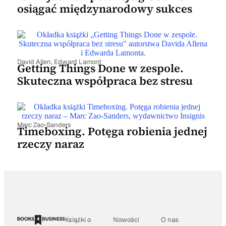
osiągać międzynarodowy sukces
David Allen
,
Edward Lamont
Getting Things Done w zespole.
Skuteczna współpraca bez stresu
Marc Zao-Sanders
Timeboxing. Potęga robienia jednej
rzeczy naraz
Książki o
Nowości
O nas