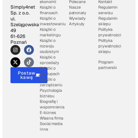
ekonomii
Polecane
Kontakt
Simply4net
Książki o
Nasze
Regulamin
Sp. z o.o.
finansach
patronaty
serwisu
Książki o
Wywiady
Regulamin
ul.
inwestowaniu
Artykuły
sklepu
Szelągowska
Książki o
Polityka
49
marketingu
prywatności
61-626
Książki o
Polityka
Poznań
rozwoju
prywatności
osobistym
sklepu
Książki o
Program
sprzedaży
partnerski
Książki o
Postaw
startupach
kawę
Książki o
zarządzaniu
Psychologia
biznesu
Biografię i
wspomnienia
E-biznes
Własna firma
Social media
Inne