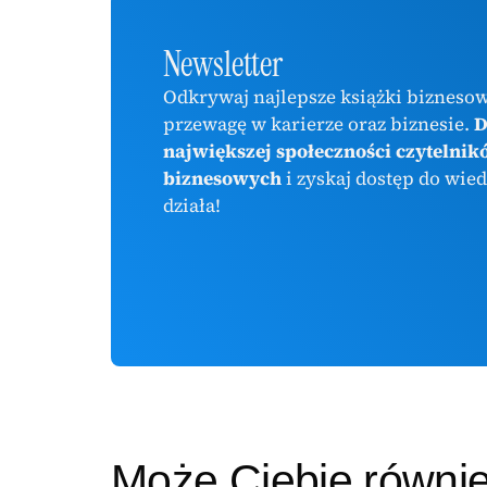
Newsletter
Odkrywaj najlepsze książki biznesow
przewagę w karierze oraz biznesie.
D
największej społeczności czytelnik
biznesowych
i zyskaj dostęp do wied
działa!
Może Ciebie równi