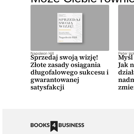
Napoleon Hill
Peter Hol
Sprzedaj swoją wizję!
Myśl 
Złote zasady osiągania
Jak n
długofalowego sukcesu i
dział
gwarantowanej
nadm
satysfakcji
zmie