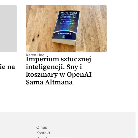
Karen Hao
Imperium sztucznej
ie na
inteligencji. Sny i
koszmary w OpenAI
Sama Altmana
O nas
Kontakt