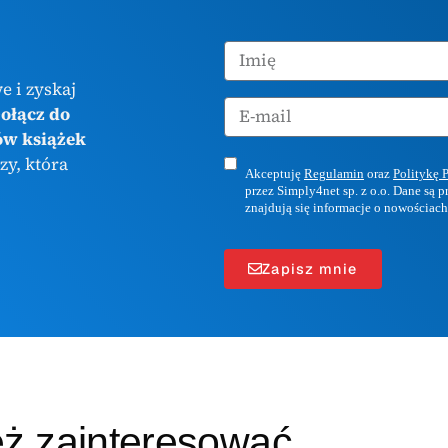
e i zyskaj
ołącz do
ów książek
zy, która
Akceptuję
Regulamin
oraz
Politykę 
przez Simply4net sp. z o.o. Dane są 
znajdują się informacje o nowościach
Zapisz mnie
eż zainteresować