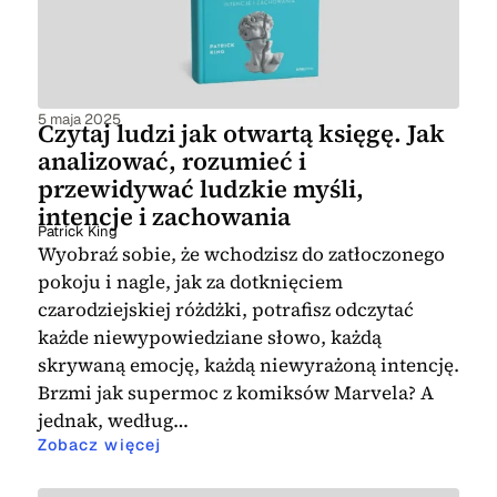
5 maja 2025
Czytaj ludzi jak otwartą księgę. Jak
analizować, rozumieć i
przewidywać ludzkie myśli,
intencje i zachowania
Patrick King
Wyobraź sobie, że wchodzisz do zatłoczonego
pokoju i nagle, jak za dotknięciem
czarodziejskiej różdżki, potrafisz odczytać
każde niewypowiedziane słowo, każdą
skrywaną emocję, każdą niewyrażoną intencję.
Brzmi jak supermoc z komiksów Marvela? A
jednak, według…
Zobacz więcej