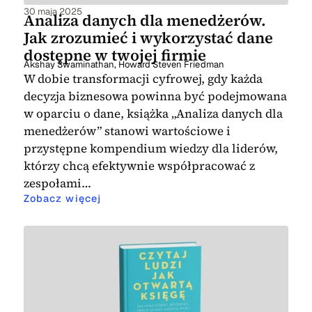
30 maja 2025
Analiza danych dla menedżerów.
Jak zrozumieć i wykorzystać dane
dostępne w twojej firmie
Akshay Swaminathan
,
Howard Steven Friedman
W dobie transformacji cyfrowej, gdy każda
decyzja biznesowa powinna być podejmowana
w oparciu o dane, książka „Analiza danych dla
menedżerów” stanowi wartościowe i
przystępne kompendium wiedzy dla liderów,
którzy chcą efektywnie współpracować z
zespołami…
Zobacz więcej