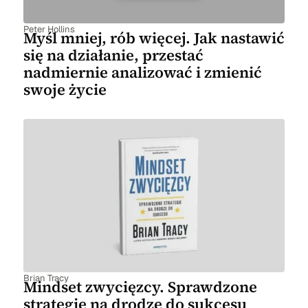
Peter Hollins
Myśl mniej, rób więcej. Jak nastawić
się na działanie, przestać
nadmiernie analizować i zmienić
swoje życie
Brian Tracy
Mindset zwycięzcy. Sprawdzone
strategie na drodze do sukcesu