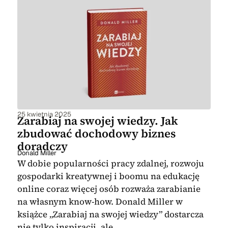
25 kwietnia 2025
Zarabiaj na swojej wiedzy. Jak
zbudować dochodowy biznes
doradczy
Donald Miller
W dobie popularności pracy zdalnej, rozwoju
gospodarki kreatywnej i boomu na edukację
online coraz więcej osób rozważa zarabianie
na własnym know-how. Donald Miller w
książce „Zarabiaj na swojej wiedzy” dostarcza
nie tylko inspiracji, ale…