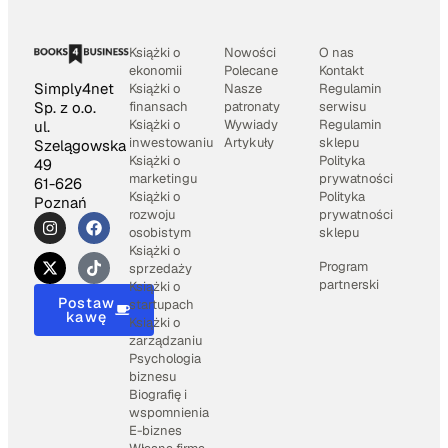
Książki o
Nowości
O nas
ekonomii
Polecane
Kontakt
Simply4net
Książki o
Nasze
Regulamin
Sp. z o.o.
finansach
patronaty
serwisu
Książki o
Wywiady
Regulamin
ul.
inwestowaniu
Artykuły
sklepu
Szelągowska
Książki o
Polityka
49
marketingu
prywatności
61-626
Książki o
Polityka
Poznań
rozwoju
prywatności
osobistym
sklepu
Książki o
Program
sprzedaży
partnerski
Książki o
Postaw
startupach
kawę
Książki o
zarządzaniu
Psychologia
biznesu
Biografię i
wspomnienia
E-biznes