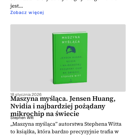
jest…
Zobacz więcej
18 stycznia 2026
Maszyna myśląca. Jensen Huang,
Nvidia i najbardziej pożądany
mikrochip na świecie
Stephen Witt
„Maszyna myśląca” autorstwa Stephena Witta
to książka, która bardzo precyzyjnie trafia w