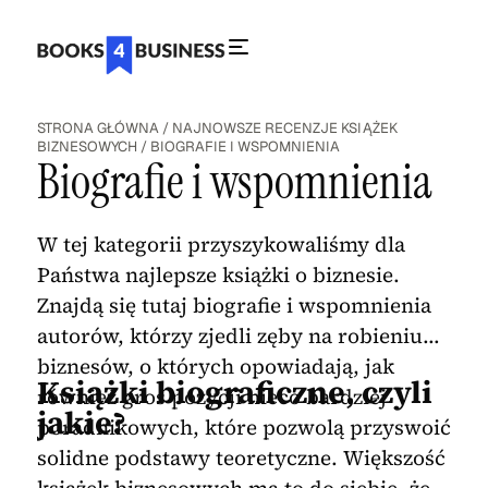
STRONA GŁÓWNA
/
NAJNOWSZE RECENZJE KSIĄŻEK
BIZNESOWYCH
/
BIOGRAFIE I WSPOMNIENIA
Biografie i wspomnienia
W tej kategorii przyszykowaliśmy dla
Państwa najlepsze książki o biznesie.
Znajdą się tutaj biografie i wspomnienia
autorów, którzy zjedli zęby na robieniu
biznesów, o których opowiadają, jak
Książki biograficzne, czyli
również gros pozycji nieco bardziej
jakie?
poradnikowych, które pozwolą przyswoić
solidne podstawy teoretyczne. Większość