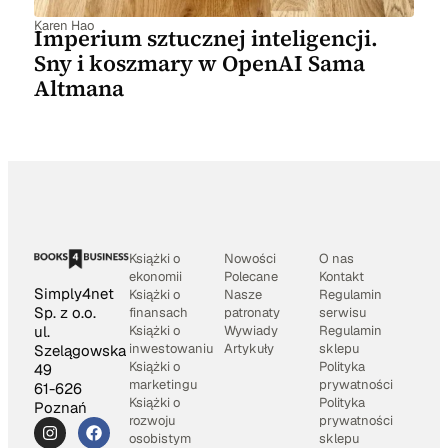
Karen Hao
Imperium sztucznej inteligencji.
Sny i koszmary w OpenAI Sama
Altmana
Książki o
Nowości
O nas
ekonomii
Polecane
Kontakt
Simply4net
Książki o
Nasze
Regulamin
Sp. z o.o.
finansach
patronaty
serwisu
Książki o
Wywiady
Regulamin
ul.
inwestowaniu
Artykuły
sklepu
Szelągowska
Książki o
Polityka
49
marketingu
prywatności
61-626
Książki o
Polityka
Poznań
rozwoju
prywatności
osobistym
sklepu