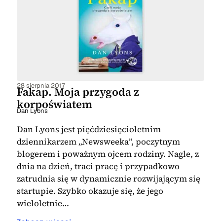
28 sierpnia 2017
Fakap. Moja przygoda z
korpoświatem
Dan Lyons
Dan Lyons jest pięćdziesięcioletnim
dziennikarzem „Newsweeka”, poczytnym
blogerem i poważnym ojcem rodziny. Nagle, z
dnia na dzień, traci pracę i przypadkowo
zatrudnia się w dynamicznie rozwijającym się
startupie. Szybko okazuje się, że jego
wieloletnie…