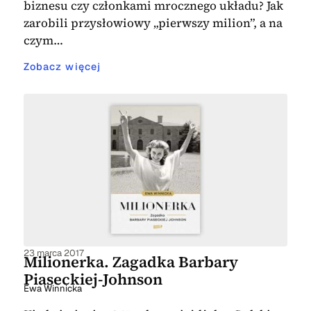
biznesu czy członkami mrocznego układu? Jak
zarobili przysłowiowy „pierwszy milion”, a na
czym…
Zobacz więcej
23 marca 2017
Milionerka. Zagadka Barbary
Piaseckiej-Johnson
Ewa Winnicka