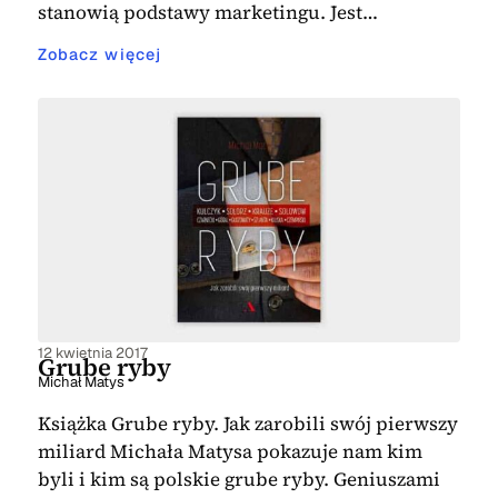
stanowią podstawy marketingu. Jest…
Zobacz więcej
12 kwietnia 2017
Grube ryby
Michał Matys
Książka Grube ryby. Jak zarobili swój pierwszy
miliard Michała Matysa pokazuje nam kim
byli i kim są polskie grube ryby. Geniuszami