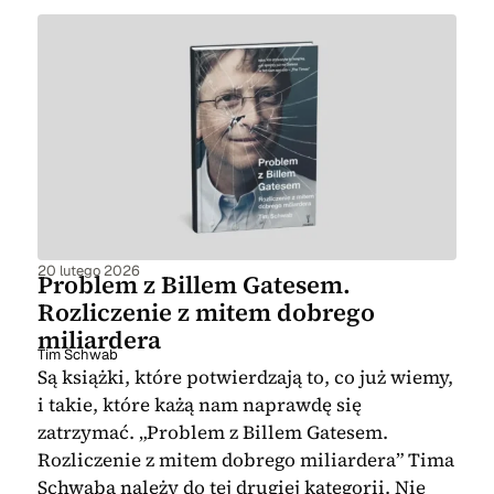
20 lutego 2026
Problem z Billem Gatesem.
Rozliczenie z mitem dobrego
miliardera
Tim Schwab
Są książki, które potwierdzają to, co już wiemy,
i takie, które każą nam naprawdę się
zatrzymać. „Problem z Billem Gatesem.
Rozliczenie z mitem dobrego miliardera” Tima
Schwaba należy do tej drugiej kategorii. Nie