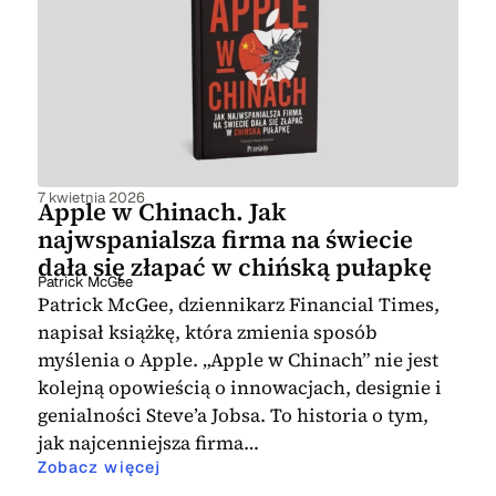
może na te i inne pytania odpowiedzi
zaś najlepsze biografie studiują, aby
dostarczą Państwu książki biograficzne i
zaczerpnąć inspiracji lub znaleźć
wspomnienia, znajdujące się w niniejszej
odpowiedzi na wątpliwości, z którymi
kategorii.
zmagają się we własnym życiu. Bez
względu na motywację, zdecydowanie
warto sięgać po książki biograficzne.
7 kwietnia 2026
Apple w Chinach. Jak
Mogą stać się one bowiem przyczynkiem
najwspanialsza firma na świecie
do zmiany na lepsze we własnym życiu.
dała się złapać w chińską pułapkę
Niewykluczone, że czytelnik inspirującej
Patrick McGee
historii życia stanie się po pewnym czasie
Patrick McGee, dziennikarz Financial Times,
napisał książkę, która zmienia sposób
bohaterem książki biograficznej
myślenia o Apple. „Apple w Chinach” nie jest
motywującej do działania kolejne osoby.
kolejną opowieścią o innowacjach, designie i
genialności Steve’a Jobsa. To historia o tym,
jak najcenniejsza firma…
Zobacz więcej