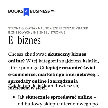
STRONA GŁÓWNA
/
NAJNOWSZE RECENZJE KSIĄŻEK
BIZNESOWYCH
/
E-BIZNES
/
STRONA 3
E-biznes
Chcesz zbudować
skuteczny biznes
online
? W tej kategorii znajdziesz książki,
które pomogą Ci
lepiej zrozumieć świat
e-commerce, marketingu internetowego,
sprzedaży online i zarządzania
Dzięki tym książkom dowiesz się:
biznesem w sieci
.
Jak
skutecznie sprzedawać online
–
od budowy sklepu internetowego po