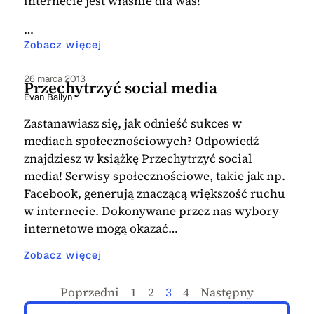
internecie jest właśnie dla was!
…
Zobacz więcej
26 marca 2013
Przechytrzyć social media
Evan Bailyn
Zastanawiasz się, jak odnieść sukces w
mediach społecznościowych? Odpowiedź
znajdziesz w książkę Przechytrzyć social
media! Serwisy społecznościowe, takie jak np.
Facebook, generują znaczącą większość ruchu
w internecie. Dokonywane przez nas wybory
internetowe mogą okazać…
Zobacz więcej
Poprzedni
1
2
3
4
Następny