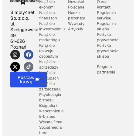
Książki o
Nowości
O nas
ekonomii
Polecane
Kontakt
Simply4net
Książki o
Nasze
Regulamin
Sp. z o.o.
finansach
patronaty
serwisu
Książki o
Wywiady
Regulamin
ul.
inwestowaniu
Artykuły
sklepu
Szelągowska
Książki o
Polityka
49
marketingu
prywatności
61-626
Książki o
Polityka
Poznań
rozwoju
prywatności
osobistym
sklepu
Książki o
Program
sprzedaży
partnerski
Książki o
Postaw
startupach
kawę
Książki o
zarządzaniu
Psychologia
biznesu
Biografię i
wspomnienia
E-biznes
Własna firma
Social media
Inne