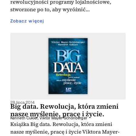
rewolucyjności programy lojalnościowe,
stworzone po to, aby wyróżnić…
Zobacz więcej
28 lipca 2014
Big data. Rewolucja, która zmieni
nasze myślenie, pracę i życie.
Kenneth Cukier
,
Viktor Mayer-Schönberger
Książka Big data. Rewolucja, która zmieni
nasze myślenie, pracę i życie Viktora Mayer-