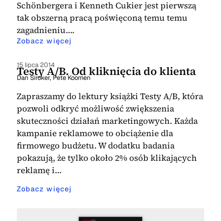
Schönbergera i Kenneth Cukier jest pierwszą
tak obszerną pracą poświęconą temu temu
zagadnieniu….
Zobacz więcej
15 lipca 2014
Testy A/B. Od kliknięcia do klienta
Dan Siroker
,
Pete Koomen
Zapraszamy do lektury książki Testy A/B, która
pozwoli odkryć możliwość zwiększenia
skuteczności działań marketingowych. Każda
kampanie reklamowe to obciążenie dla
firmowego budżetu. W dodatku badania
pokazują, że tylko około 2% osób klikających
reklamę i…
Zobacz więcej