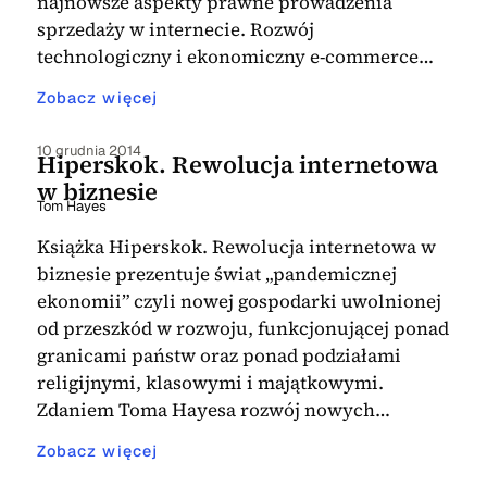
najnowsze aspekty prawne prowadzenia
sprzedaży w internecie. Rozwój
technologiczny i ekonomiczny e-commerce…
Zobacz więcej
10 grudnia 2014
Hiperskok. Rewolucja internetowa
w biznesie
Tom Hayes
Książka Hiperskok. Rewolucja internetowa w
biznesie prezentuje świat „pandemicznej
ekonomii” czyli nowej gospodarki uwolnionej
od przeszkód w rozwoju, funkcjonującej ponad
granicami państw oraz ponad podziałami
religijnymi, klasowymi i majątkowymi.
Zdaniem Toma Hayesa rozwój nowych…
Zobacz więcej