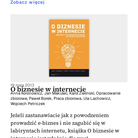
Zobacz więcej
19 maja 2013
O biznesie w internecie
Anna Koronowicz
,
Jan Makulec
,
Karol Zielinski
,
Opracowanie
zbiorowe
,
Paweł Borek
,
Praca zbiorowa
,
Ula Lachowicz
,
Wojciech Petriczek
Jeżeli zastanawiacie jak z powodzeniem
prowadzić e-biznes i nie zagubić się w
labiryntach internetu, książka O biznesie w