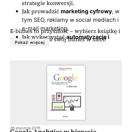
strategie konwersji.
Jak prowadzić
marketing cyfrowy
, w
tym SEO, reklamy w social mediach i
e-mail marketing.
E-biznes to przyszłość – wybierz książkę i
Jak wykorzystać
automatyzację i
zacznij rozwijać swój biznes w sieci!
Pokaż więcej
narzędzia internetowe
, aby
usprawnić biznes i zwiększyć
dochody.
Jak budować i skalować
biznes
oparty na subskrypcji, kursach
online czy afiliacji
.
26 stycznia 2015
Google Analytics w biznesie