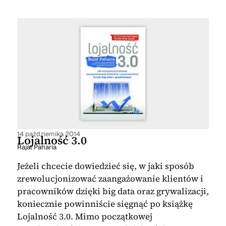
14 października 2014
Lojalność 3.0
Rajat Paharia
Jeżeli chcecie dowiedzieć się, w jaki sposób
zrewolucjonizować zaangażowanie klientów i
pracowników dzięki big data oraz grywalizacji,
koniecznie powinniście sięgnąć po książkę
Lojalność 3.0. Mimo początkowej