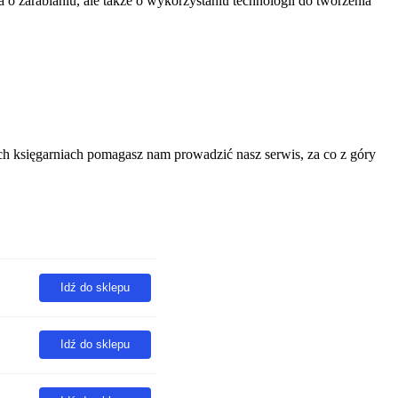
 zarabianiu, ale także o wykorzystaniu technologii do tworzenia
h księgarniach pomagasz nam prowadzić nasz serwis, za co z góry
Idź do sklepu
Idź do sklepu