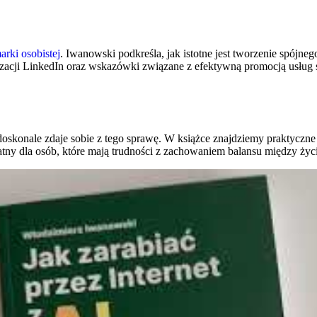
rki osobistej
. Iwanowski podkreśla, jak istotne jest tworzenie spójn
izacji LinkedIn oraz wskazówki związane z efektywną promocją usług s
oskonale zdaje sobie z tego sprawę. W książce znajdziemy praktyczne 
zydatny dla osób, które mają trudności z zachowaniem balansu między