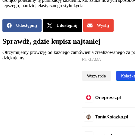
Gorąco polecamy tę publikację każdemu, kto szuka nowych sposobów n
lepszego, bardziej elastycznego stylu życia.
Udostępnij
Udostępnij
Wyślij
Sprawdź, gdzie kupisz najtaniej
Otrzymujemy prowizję od każdego zamówienia zrealizowanego za poś
dziękujemy.
REKLAMA
Wszystkie
Książk
Onepress.pl
TaniaKsiazka.pl