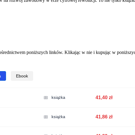
a rozwój zawodowy w erze cyfrowej rewolucji. To nie tylko książka o
rednictwem poniższych linków. Klikając w nie i kupując w poniższyc
a
Ebook
41,40 zł
książka
41,86 zł
książka