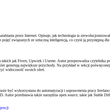
rabiania przez Internet. Opisuje, jak technologia ta zrewolucjonizowa
pojęć związanych ze sztuczną inteligencją, co czyni ją przystępną d
 takich jak Fiverr, Upwork i Useme. Autor przeprowadza czytelnika pr
tóre generują największe przychody. Na przykład w sekcji poświęconej
yć widoczność swoich ofert.
że być wykorzystana do automatyzacji i usprawnienia pracy freelancer
. Autor przedstawia także narzędzia open source, takie jak Stable Dif
gencji