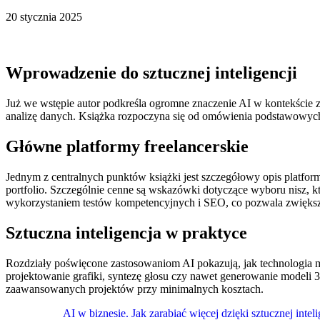
20 stycznia 2025
Wprowadzenie do sztucznej inteligencji
Już we wstępie autor podkreśla ogromne znaczenie AI w kontekście za
analizę danych. Książka rozpoczyna się od omówienia podstawowych 
Główne platformy freelancerskie
Jednym z centralnych punktów książki jest szczegółowy opis platform
portfolio. Szczególnie cenne są wskazówki dotyczące wyboru nisz, k
wykorzystaniem testów kompetencyjnych i SEO, co pozwala zwiększ
Sztuczna inteligencja w praktyce
Rozdziały poświęcone zastosowaniom AI pokazują, jak technologia mo
projektowanie grafiki, syntezę głosu czy nawet generowanie modeli 3D
zaawansowanych projektów przy minimalnych kosztach.
AI w biznesie. Jak zarabiać więcej dzięki sztucznej inteli