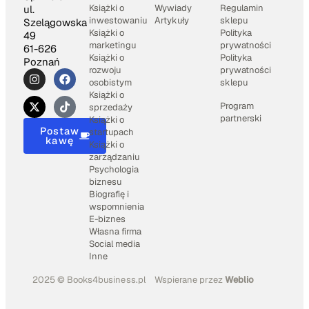
Książki o
Wywiady
Regulamin
ul.
inwestowaniu
Artykuły
sklepu
Szelągowska
Książki o
Polityka
49
marketingu
prywatności
61-626
Książki o
Polityka
Poznań
rozwoju
prywatności
osobistym
sklepu
Książki o
Program
sprzedaży
partnerski
Książki o
Postaw
startupach
kawę
Książki o
zarządzaniu
Psychologia
biznesu
Biografię i
wspomnienia
E-biznes
Własna firma
Social media
Inne
2025 © Books4business.pl
Wspierane przez
Weblio