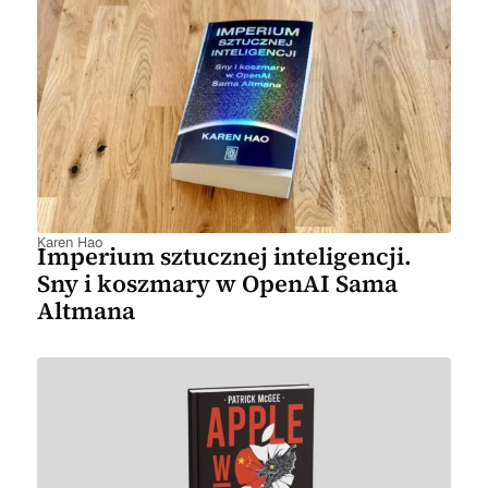
Karen Hao
Imperium sztucznej inteligencji.
Sny i koszmary w OpenAI Sama
Altmana