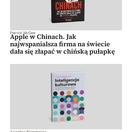
Patrick McGee
Apple w Chinach. Jak
najwspanialsza firma na świecie
dała się złapać w chińską pułapkę
Angelina Bejgrowicz