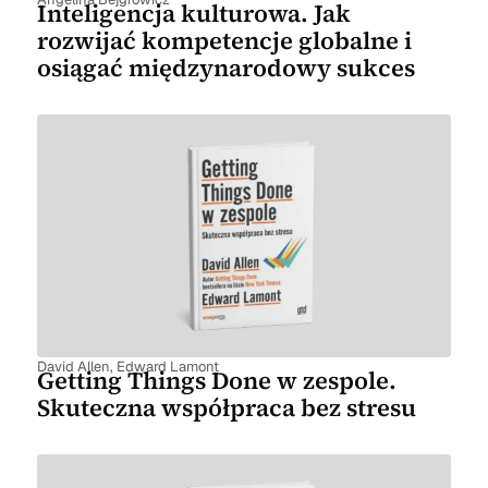
Inteligencja kulturowa. Jak
rozwijać kompetencje globalne i
osiągać międzynarodowy sukces
David Allen
,
Edward Lamont
Getting Things Done w zespole.
Skuteczna współpraca bez stresu