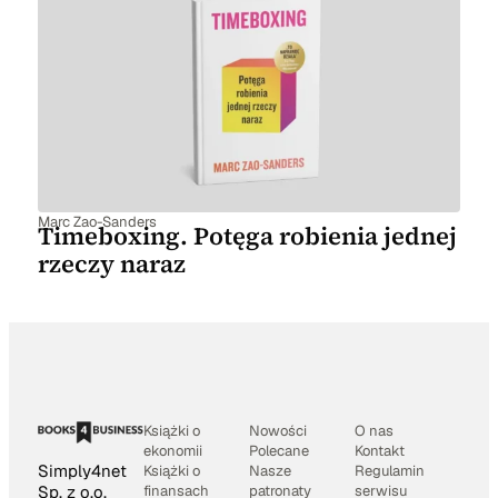
Marc Zao-Sanders
Timeboxing. Potęga robienia jednej
rzeczy naraz
Książki o
Nowości
O nas
ekonomii
Polecane
Kontakt
Simply4net
Książki o
Nasze
Regulamin
Sp. z o.o.
finansach
patronaty
serwisu