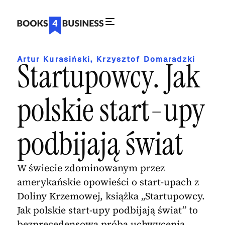
Artur Kurasiński
,
Krzysztof Domaradzki
Startupowcy. Jak
polskie start-upy
podbijają świat
W świecie zdominowanym przez
amerykańskie opowieści o start-upach z
Doliny Krzemowej, książka „Startupowcy.
Jak polskie start-upy podbijają świat” to
bezprecedensowa próba uchwycenia