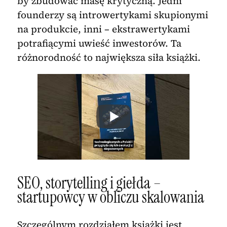
by zbudować masę krytyczną. Jedni
founderzy są introwertykami skupionymi
na produkcie, inni – ekstrawertykami
potrafiącymi uwieść inwestorów. Ta
różnorodność to największa siła książki.
SEO, storytelling i giełda –
startupowcy w obliczu skalowania
Szczególnym rozdziałem książki jest