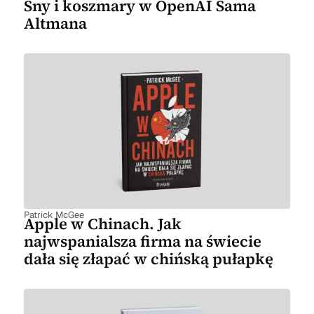
Sny i koszmary w OpenAI Sama
Altmana
Patrick McGee
Apple w Chinach. Jak
najwspanialsza firma na świecie
dała się złapać w chińską pułapkę