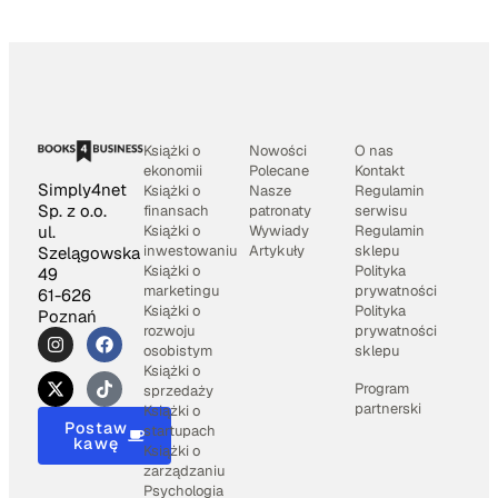
Książki o
Nowości
O nas
ekonomii
Polecane
Kontakt
Simply4net
Książki o
Nasze
Regulamin
Sp. z o.o.
finansach
patronaty
serwisu
Książki o
Wywiady
Regulamin
ul.
inwestowaniu
Artykuły
sklepu
Szelągowska
Książki o
Polityka
49
marketingu
prywatności
61-626
Książki o
Polityka
Poznań
rozwoju
prywatności
osobistym
sklepu
Książki o
Program
sprzedaży
partnerski
Książki o
Postaw
startupach
kawę
Książki o
zarządzaniu
Psychologia