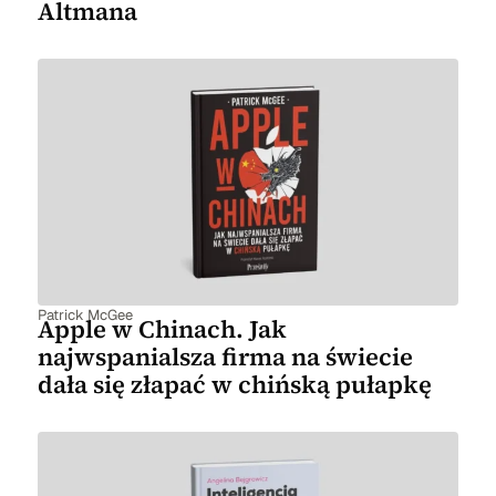
Altmana
Patrick McGee
Apple w Chinach. Jak
najwspanialsza firma na świecie
dała się złapać w chińską pułapkę