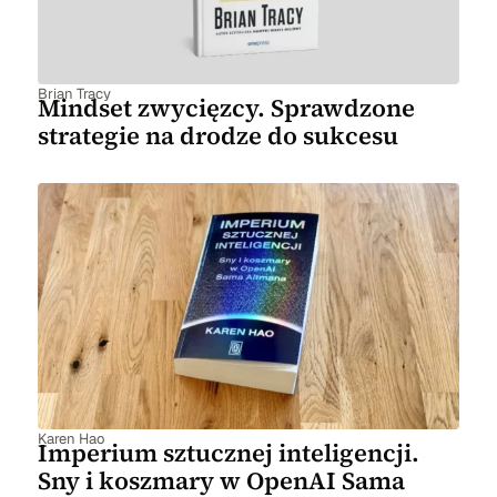
Brian Tracy
Mindset zwycięzcy. Sprawdzone
strategie na drodze do sukcesu
Karen Hao
Imperium sztucznej inteligencji.
Sny i koszmary w OpenAI Sama