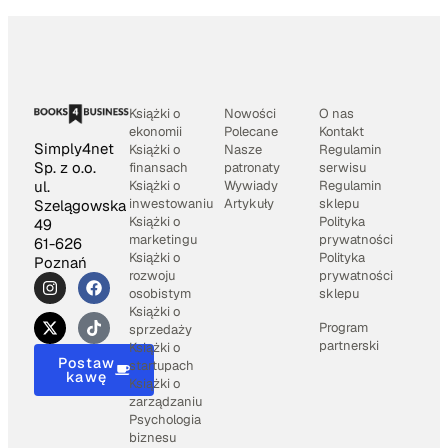
Książki o
Nowości
O nas
ekonomii
Polecane
Kontakt
Simply4net
Książki o
Nasze
Regulamin
Sp. z o.o.
finansach
patronaty
serwisu
Książki o
Wywiady
Regulamin
ul.
inwestowaniu
Artykuły
sklepu
Szelągowska
Książki o
Polityka
49
marketingu
prywatności
61-626
Książki o
Polityka
Poznań
rozwoju
prywatności
osobistym
sklepu
Książki o
Program
sprzedaży
partnerski
Książki o
Postaw
startupach
kawę
Książki o
zarządzaniu
Psychologia
biznesu