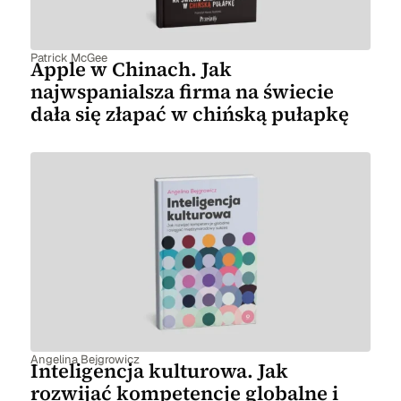
Patrick McGee
Apple w Chinach. Jak
najwspanialsza firma na świecie
dała się złapać w chińską pułapkę
Angelina Bejgrowicz
Inteligencja kulturowa. Jak
rozwijać kompetencje globalne i