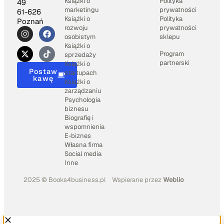
Książki o
Polityka
49
marketingu
prywatności
61-626
Książki o
Polityka
Poznań
rozwoju
prywatności
osobistym
sklepu
Książki o
Program
sprzedaży
partnerski
Książki o
Postaw
startupach
kawę
Książki o
zarządzaniu
Psychologia
biznesu
Biografię i
wspomnienia
E-biznes
Własna firma
Social media
Inne
2025 © Books4business.pl
Wspierane przez
Weblio