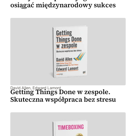
osiągać międzynarodowy sukces
David Allen
,
Edward Lamont
Getting Things Done w zespole.
Skuteczna współpraca bez stresu