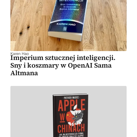
Karen Hao
Imperium sztucznej inteligencji.
Sny i koszmary w OpenAI Sama
Altmana