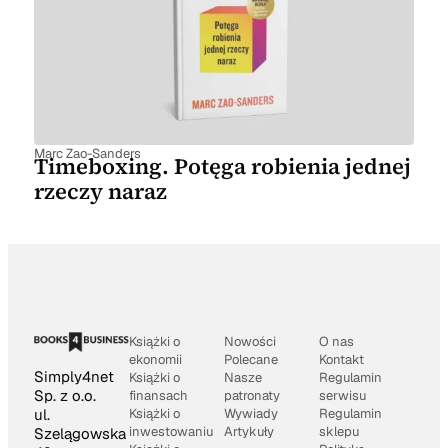
Marc Zao-Sanders
Timeboxing. Potęga robienia jednej
rzeczy naraz
Książki o
Nowości
O nas
ekonomii
Polecane
Kontakt
Simply4net
Książki o
Nasze
Regulamin
Sp. z o.o.
finansach
patronaty
serwisu
Książki o
Wywiady
Regulamin
ul.
inwestowaniu
Artykuły
sklepu
Szelągowska