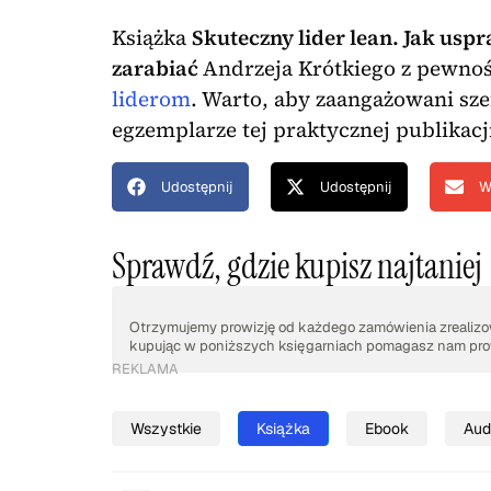
Książka
Skuteczny lider lean. Jak usp
zarabiać
Andrzeja Krótkiego z pewnoś
liderom
. Warto, aby zaangażowani sze
egzemplarze tej praktycznej publikacj
Udostępnij
Udostępnij
W
Sprawdź, gdzie kupisz najtaniej
Otrzymujemy prowizję od każdego zamówienia zrealizow
kupując w poniższych księgarniach pomagasz nam prow
REKLAMA
Wszystkie
Książka
Ebook
Aud