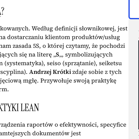
Ą?
kowanych. Według definicji słownikowej, jest
 na dostarczaniu klientom produktów/usług
nam zasada 5S, o której czytamy, że pochodzi
cych się na literę „
S
„, symbolizujących
on (systematyka), seiso (sprzątanie), seiketsu
yscyplina).
Andrzej Krótki
zdaje sobie z tych
ojęciową mgłę. Przywołuje swoją praktykę
irm.
KTYKI LEAN
rządzenia raportów o efektywności, specyfice
 tamtejszych dokumentów jest