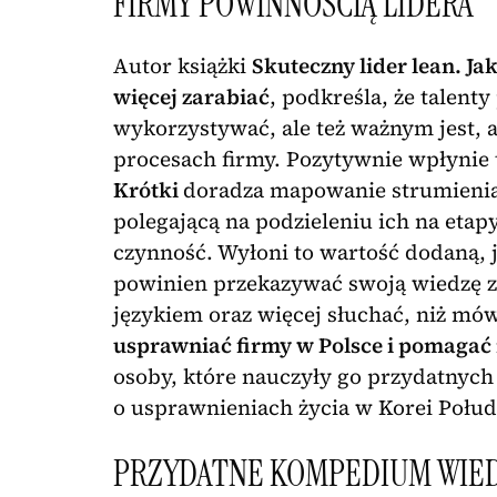
FIRMY POWINNOŚCIĄ LIDERA
Autor książki
Skuteczny lider lean. J
więcej zarabiać
, podkreśla, że talen
wykorzystywać, ale też ważnym jest, 
procesach firmy. Pozytywnie wpłynie 
Krótki
doradza mapowanie strumienia 
polegającą na podzieleniu ich na etapy
czynność. Wyłoni to wartość dodaną, j
powinien przekazywać swoją wiedzę z 
językiem oraz więcej słuchać, niż mów
usprawniać firmy w Polsce i pomagać 
osoby, które nauczyły go przydatnych 
o usprawnieniach życia w Korei Połu
PRZYDATNE KOMPEDIUM WIED