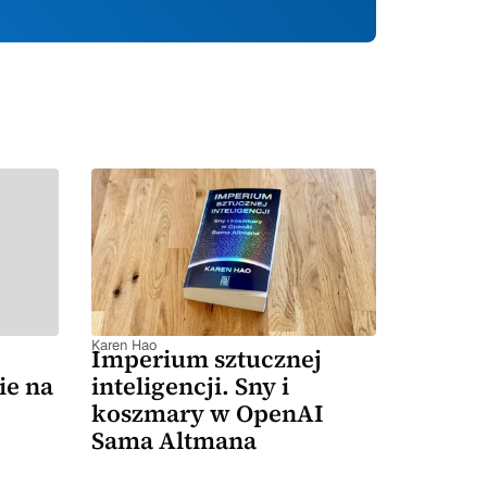
Karen Hao
Imperium sztucznej
ie na
inteligencji. Sny i
koszmary w OpenAI
Sama Altmana