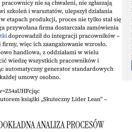
pracownicy nie są chwaleni, nie zgłaszają
i szkoleń i warsztatów, ulepszył działania
 etapach produkcji, proces nie tylko stał się
uga przywołana firma dostarczała zamówienia
tki
doprowadził do integracji pracowników –
 firmy, więc ich zaangażowanie wzrosło.
powo handlowa, z oddziałami w wielu
icić wiedzę wszystkich pracowników i
ąc automatyczny generator standardowych
 każdej umowy osobno.
?v=Z54aUHFcjqc
orem książki „Skuteczny Lider Lean” –
 DOKŁADNA ANALIZA PROCESÓW