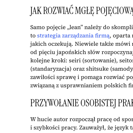
JAK ROZWIAĆ MGŁĘ POJĘCIOW
Samo pojęcie „lean” należy do skompli
to
strategia zarządzania firmą
, oparta
jakich oczekują. Niewiele także mówi 
od pięciu japońskich słów rozpoczynają
kolejne kroki: seiri (sortowanie), seit
(standaryzacja) oraz shitsuke (samod
zawiłości sprawę i pomaga rozwiać p
związaną z usprawnianiem polskich f
PRZYWOŁANIE OSOBISTEJ PRA
W hucie autor rozpoczął pracę od spo
i szybkości pracy. Zauważył, że język