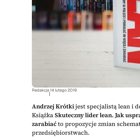
Redakcja
14 lutego 2019
|
Andrzej Krótki
jest specjalistą lean i
Książka
Skuteczny lider lean. Jak usp
zarabiać
to propozycje zmian schema
przedsiębiorstwach.