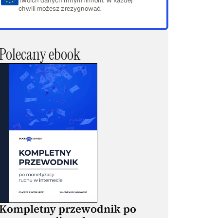
Twoich danych innym firmom. W każdej
chwili możesz zrezygnować.
Polecany ebook
Kompletny przewodnik po