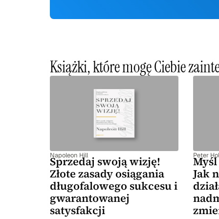
Książki, które mogę Ciebie zain
Napoleon Hill
Peter Hol
Sprzedaj swoją wizję!
Myśl 
Złote zasady osiągania
Jak n
długofalowego sukcesu i
dział
gwarantowanej
nadm
satysfakcji
zmie