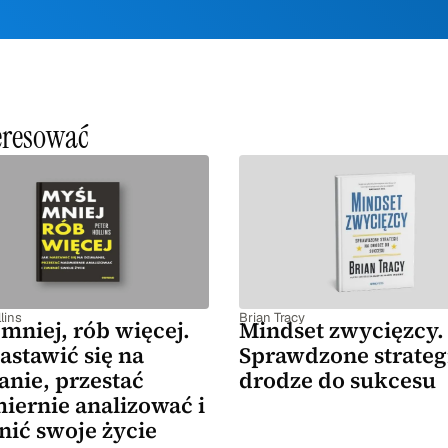
teresować
lins
Brian Tracy
mniej, rób więcej.
Mindset zwycięzcy.
astawić się na
Sprawdzone strateg
anie, przestać
drodze do sukcesu
iernie analizować i
nić swoje życie