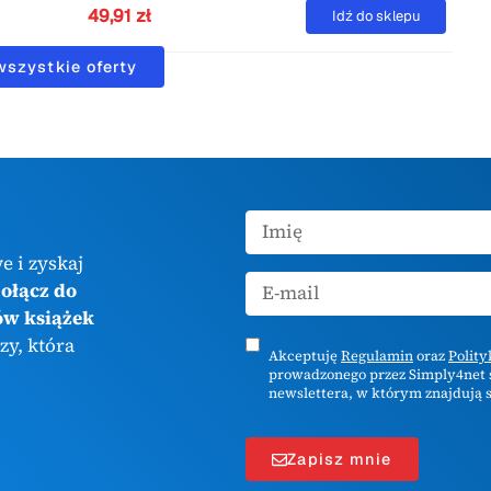
49,91 zł
Idź do sklepu
wszystkie oferty
e i zyskaj
ołącz do
ów książek
zy, która
Akceptuję
Regulamin
oraz
Polit
prowadzonego przez Simply4net s
newslettera, w którym znajdują s
Zapisz mnie