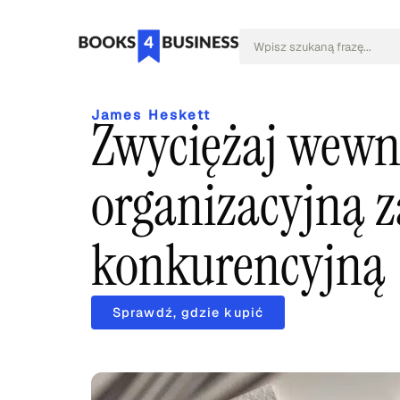
James Heskett
Zwyciężaj wewnę
organizacyjną 
konkurencyjną
Sprawdź, gdzie kupić