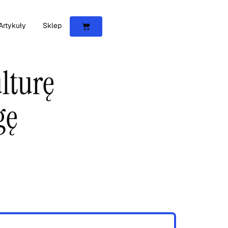
Artykuły
Sklep
lturę
gę