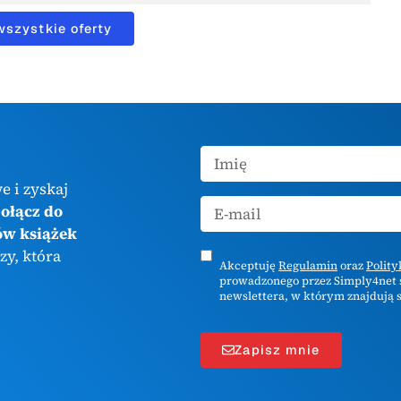
wszystkie oferty
e i zyskaj
ołącz do
ów książek
zy, która
Akceptuję
Regulamin
oraz
Polit
prowadzonego przez Simply4net s
newslettera, w którym znajdują s
Zapisz mnie