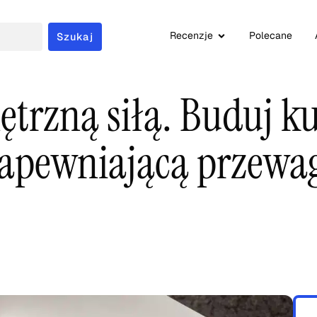
Recenzje
Polecane
Szukaj
trzną siłą. Buduj ku
zapewniającą przewa