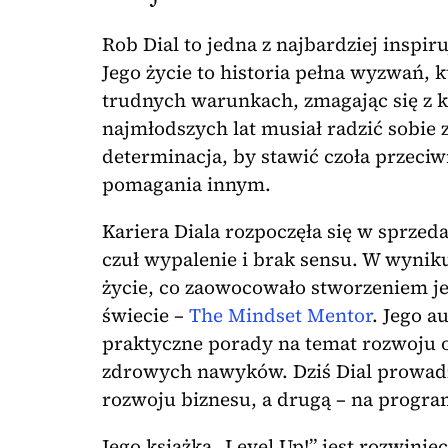
Rob Dial to jedna z najbardziej inspi
Jego życie to historia pełna wyzwań, 
trudnych warunkach, zmagając się z 
najmłodszych lat musiał radzić sobie
determinacja, by stawić czoła przeci
pomagania innym.
Kariera Diala rozpoczęła się w sprzeda
czuł wypalenie i brak sensu. W wynik
życie, co zaowocowało stworzeniem j
świecie –
The Mindset Mentor
. Jego a
praktyczne porady na temat rozwoju 
zdrowych nawyków. Dziś Dial prowadz
rozwoju biznesu, a drugą – na progr
Jego książka „Level Up!” jest rozwinięc