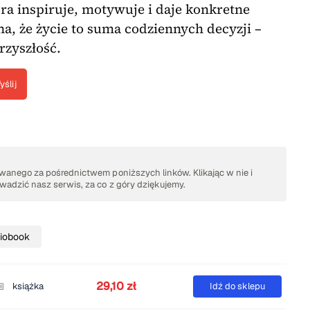
óra inspiruje, motywuje i daje konkretne
na, że życie to suma codziennych decyzji –
rzyszłość.
yślij
anego za pośrednictwem poniższych linków. Klikając w nie i
adzić nasz serwis, za co z góry dziękujemy.
iobook
29,10 zł
książka
Idź do sklepu