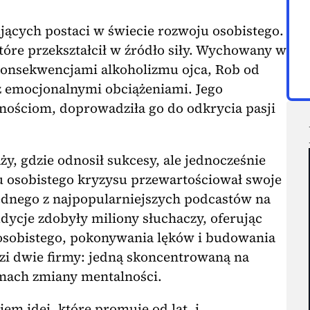
rujących postaci w świecie rozwoju osobistego.
które przekształcił w źródło siły. Wychowany w
konsekwencjami alkoholizmu ojca, Rob od
 z emocjonalnymi obciążeniami. Jego
wnościom, doprowadziła go do odkrycia pasji
ży, gdzie odnosił sukcesy, ale jednocześnie
u osobistego kryzysu przewartościował swoje
ednego z najpopularniejszych podcastów na
udycje zdobyły miliony słuchaczy, oferując
osobistego, pokonywania lęków i budowania
i dwie firmy: jedną skoncentrowaną na
amach zmiany mentalności.
iem idei, które promuje od lat, i