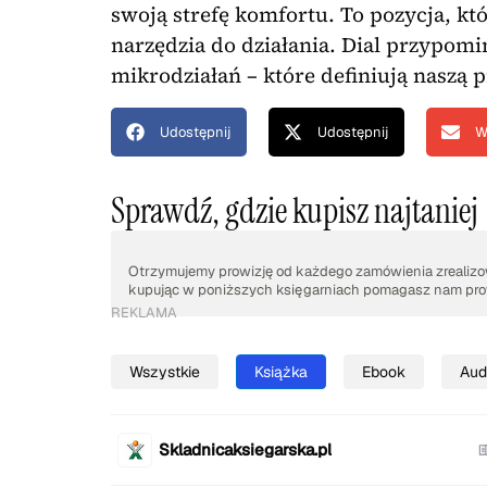
swoją strefę komfortu. To pozycja, kt
narzędzia do działania. Dial przypomi
mikrodziałań – które definiują naszą p
Udostępnij
Udostępnij
W
Sprawdź, gdzie kupisz najtaniej
Otrzymujemy prowizję od każdego zamówienia zrealizow
kupując w poniższych księgarniach pomagasz nam prow
REKLAMA
Wszystkie
Książka
Ebook
Aud
Skladnicaksiegarska.pl