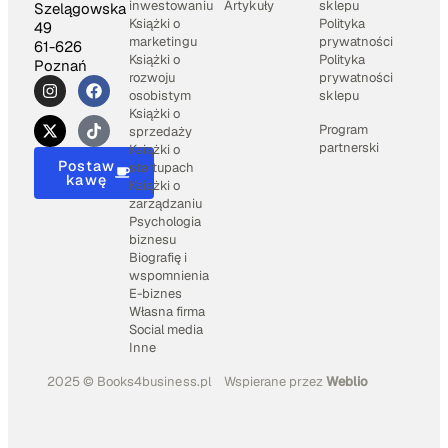
inwestowaniu
Artykuły
sklepu
Szelągowska
Książki o
Polityka
49
marketingu
prywatności
61-626
Książki o
Polityka
Poznań
rozwoju
prywatności
osobistym
sklepu
Książki o
Program
sprzedaży
partnerski
Książki o
Postaw
startupach
kawę
Książki o
zarządzaniu
Psychologia
biznesu
Biografię i
wspomnienia
E-biznes
Własna firma
Social media
Inne
2025 © Books4business.pl
Wspierane przez
Weblio