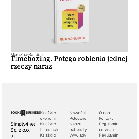
Marc Zao-Sanders
Timeboxing. Potęga robienia jednej
rzeczy naraz
Książki o
Nowości
O nas
ekonomii
Polecane
Kontakt
Simply4net
Książki o
Nasze
Regulamin
Sp. z o.o.
finansach
patronaty
serwisu
Książki o
Wywiady
Regulamin
ul.