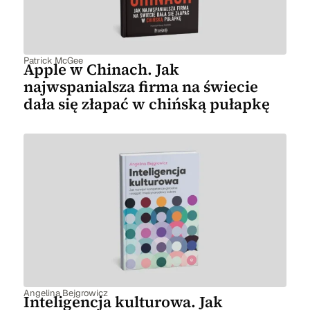
Patrick McGee
Apple w Chinach. Jak
najwspanialsza firma na świecie
dała się złapać w chińską pułapkę
Angelina Bejgrowicz
Inteligencja kulturowa. Jak