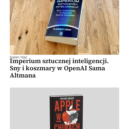
Karen Hao
Imperium sztucznej inteligencji.
Sny i koszmary w OpenAI Sama
Altmana