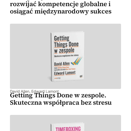
rozwijać kompetencje globalne i
osiągać międzynarodowy sukces
David Allen
,
Edward Lamont
Getting Things Done w zespole.
Skuteczna współpraca bez stresu