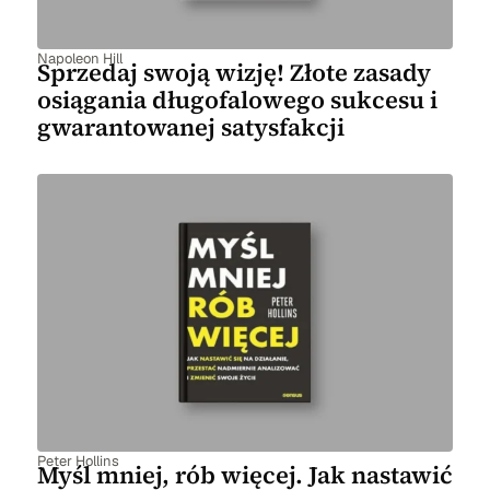
Napoleon Hill
Sprzedaj swoją wizję! Złote zasady
osiągania długofalowego sukcesu i
gwarantowanej satysfakcji
Peter Hollins
Myśl mniej, rób więcej. Jak nastawić