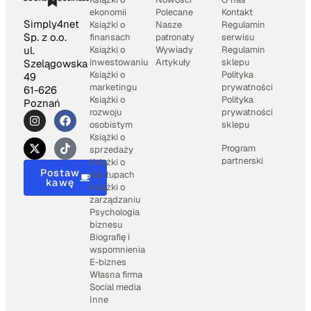
ekonomii
Polecane
Kontakt
Simply4net
Książki o
Nasze
Regulamin
Sp. z o.o.
finansach
patronaty
serwisu
Książki o
Wywiady
Regulamin
ul.
inwestowaniu
Artykuły
sklepu
Szelągowska
Książki o
Polityka
49
marketingu
prywatności
61-626
Książki o
Polityka
Poznań
rozwoju
prywatności
osobistym
sklepu
Książki o
Program
sprzedaży
partnerski
Książki o
Postaw
startupach
kawę
Książki o
zarządzaniu
Psychologia
biznesu
Biografię i
wspomnienia
E-biznes
Własna firma
Social media
Inne