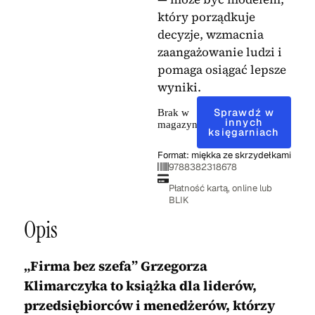
który porządkuje
decyzje, wzmacnia
zaangażowanie ludzi i
pomaga osiągać lepsze
wyniki.
Sprawdź w
Brak w
innych
magazynie
księgarniach
Format: miękka ze skrzydełkami
9788382318678
Płatność kartą, online lub
BLIK
Opis
„Firma bez szefa” Grzegorza
Klimarczyka to książka dla liderów,
przedsiębiorców i menedżerów, którzy