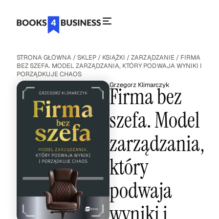
STRONA GŁÓWNA
/
SKLEP
/
KSIĄŻKI
/
ZARZĄDZANIE
/ FIRMA
BEZ SZEFA. MODEL ZARZĄDZANIA, KTÓRY PODWAJA WYNIKI I
PORZĄDKUJE CHAOS
Grzegorz Klimarczyk
Firma bez
szefa. Model
zarządzania,
który
podwaja
wyniki i