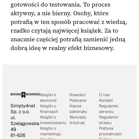
gotowości do testowania. To proces
aktywny, a nie bierny. Osoby, które
potrafią w ten sposób pracować z wiedzą,
rzadko czytają najwięcej książek. Za to
znacznie częściej potrafią zamienić jedną
dobrą ideę w realny efekt biznesowy.
Książki o
Nowości
O nas
ekonomii
Polecane
Kontakt
Simply4net
Książki o
Nasze
Regulamin
Sp. z o.o.
finansach
patronaty
serwisu
Książki o
Wywiady
Regulamin
ul.
inwestowaniu
Artykuły
sklepu
Szelągowska
Książki o
Polityka
49
marketingu
prywatności
61-626