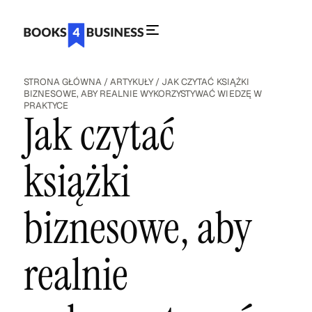
STRONA GŁÓWNA
/
ARTYKUŁY
/
JAK CZYTAĆ KSIĄŻKI
BIZNESOWE, ABY REALNIE WYKORZYSTYWAĆ WIEDZĘ W
PRAKTYCE
Jak czytać
książki
biznesowe, aby
realnie