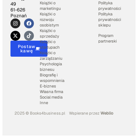
Książki o
Polityka
49
marketingu
prywatności
61-626
Książki o
Polityka
Poznań
rozwoju
prywatności
osobistym
sklepu
Książki o
Program
sprzedaży
partnerski
Książki o
Postaw
startupach
kawę
Książki o
zarządzaniu
Psychologia
biznesu
Biografię i
wspomnienia
E-biznes
Własna firma
Social media
Inne
2025 © Books4business.pl
Wspierane przez
Weblio