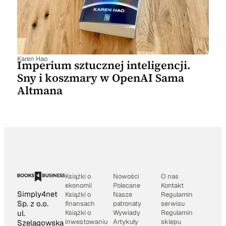
Karen Hao
Imperium sztucznej inteligencji.
Sny i koszmary w OpenAI Sama
Altmana
Książki o
Nowości
O nas
ekonomii
Polecane
Kontakt
Simply4net
Książki o
Nasze
Regulamin
Sp. z o.o.
finansach
patronaty
serwisu
Książki o
Wywiady
Regulamin
ul.
inwestowaniu
Artykuły
sklepu
Szelągowska