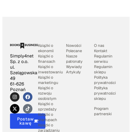
Książki o
Nowości
O nas
ekonomii
Polecane
Kontakt
Simply4net
Książki o
Nasze
Regulamin
Sp. z o.o.
finansach
patronaty
serwisu
Książki o
Wywiady
Regulamin
ul.
inwestowaniu
Artykuły
sklepu
Szelągowska
Książki o
Polityka
49
marketingu
prywatności
61-626
Książki o
Polityka
Poznań
rozwoju
prywatności
osobistym
sklepu
Książki o
Program
sprzedaży
partnerski
Książki o
Postaw
startupach
kawę
Książki o
zarządzaniu