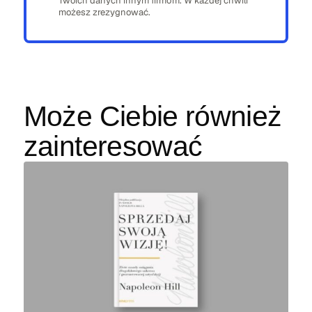
Twoich danych innym firmom. W każdej chwili
możesz zrezygnować.
Może Ciebie również
zainteresować