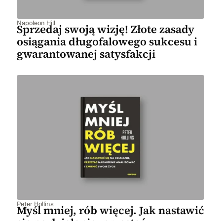
Napoleon Hill
Sprzedaj swoją wizję! Złote zasady
osiągania długofalowego sukcesu i
gwarantowanej satysfakcji
Peter Hollins
Myśl mniej, rób więcej. Jak nastawić