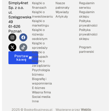
Simply4net
Książki o
Nasze
Regulamin
Sp. z o.o.
finansach
patronaty
serwisu
Książki o
Wywiady
Regulamin
ul.
inwestowaniu
Artykuły
sklepu
Szelągowska
Książki o
Polityka
49
marketingu
prywatności
61-626
Książki o
Polityka
Poznań
rozwoju
prywatności
osobistym
sklepu
Książki o
Program
sprzedaży
partnerski
Książki o
Postaw
startupach
kawę
Książki o
zarządzaniu
Psychologia
biznesu
Biografię i
wspomnienia
E-biznes
Własna firma
Social media
Inne
2025 © Books4business.pl
Wspierane przez
Weblio