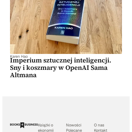
Karen Hao
Imperium sztucznej inteligencji.
Sny i koszmary w OpenAI Sama
Altmana
Książki o
Nowości
O nas
ekonomii
Polecane
Kontakt