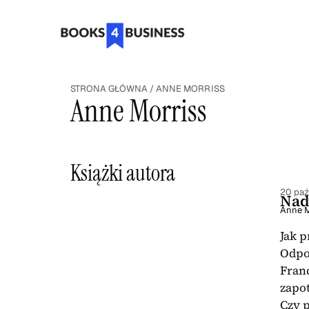
STRONA GŁÓWNA
/
ANNE MORRISS
Anne Morriss
Książki autora
20 paź
Nad
Anne M
Jak 
Odpo
Franc
zapo
Czy p