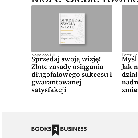
Napoleon Hill
Peter Hol
Sprzedaj swoją wizję!
Myśl 
Złote zasady osiągania
Jak n
długofalowego sukcesu i
dział
gwarantowanej
nadm
satysfakcji
zmie