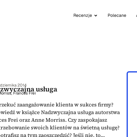
Recenzje
Polecane
dziernika 2014
zwyczajna usługa
orriss
,
Frances Frei
przekuć zaangażowanie klienta w sukces firmy?
wiedź w książce Nadzwyczajna usługa autorstwa
es Frei oraz Anne Morriss. Czy zaspokajasz
trzebowanie swoich klientów na świetną usługę?
otrafisz na tym zaoszczędzić? Jeśli nie, to…