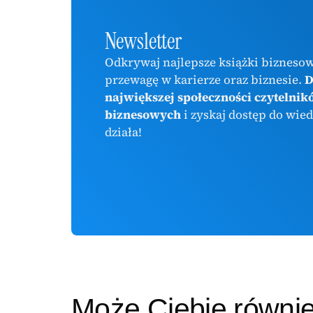
Newsletter
Odkrywaj najlepsze książki biznesow
przewagę w karierze oraz biznesie.
D
największej społeczności czytelnik
biznesowych
i zyskaj dostęp do wied
działa!
Może Ciebie równi