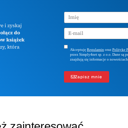
e i zyskaj
ołącz do
ów książek
zy, która
Akceptuję
Regulamin
oraz
Politykę 
przez Simply4net sp. z o.o. Dane są 
znajdują się informacje o nowościach
Zapisz mnie
eż zainteresować