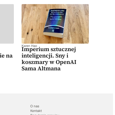
Karen Hao
Imperium sztucznej
ie na
inteligencji. Sny i
koszmary w OpenAI
Sama Altmana
O nas
Kontakt