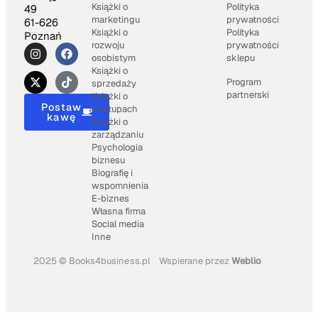
Książki o
Polityka
49
marketingu
prywatności
61-626
Książki o
Polityka
Poznań
rozwoju
prywatności
osobistym
sklepu
Książki o
Program
sprzedaży
partnerski
Książki o
Postaw
startupach
kawę
Książki o
zarządzaniu
Psychologia
biznesu
Biografię i
wspomnienia
E-biznes
Własna firma
Social media
Inne
2025 © Books4business.pl
Wspierane przez
Weblio