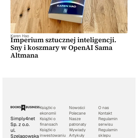
Karen Hao
Imperium sztucznej inteligencji.
Sny i koszmary w OpenAI Sama
Altmana
Książki o
Nowości
O nas
ekonomii
Polecane
Kontakt
Simply4net
Książki o
Nasze
Regulamin
Sp. z o.o.
finansach
patronaty
serwisu
Książki o
Wywiady
Regulamin
ul.
inwestowaniu
Artykuły
sklepu
Szelągowska