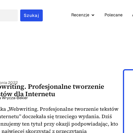
Recenzje
Polecane
Szukaj
rpnia 2022
writing. Profesjonalne tworzenie
stów dla Internetu
 Wrycza-Bekier
żka „Webwriting. Profesjonalne tworzenie tekstów
nternetu” doczekała się trzeciego wydania. Dziś
nzujemy ten tytuł przy okazji podpowiadając, kto
najwięcej skorzystać z przeczytania