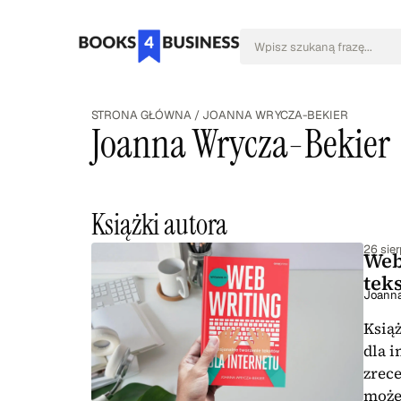
STRONA GŁÓWNA
/
JOANNA WRYCZA-BEKIER
Joanna Wrycza-Bekier
Książki autora
26 sie
Web
tek
Joanna
Ksią
dla i
zrece
może 