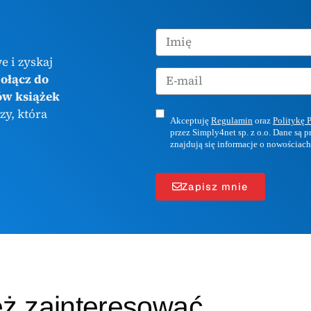
e i zyskaj
ołącz do
ów książek
zy, która
Akceptuję
Regulamin
oraz
Politykę 
przez Simply4net sp. z o.o. Dane są 
znajdują się informacje o nowościach
Zapisz mnie
eż zainteresować