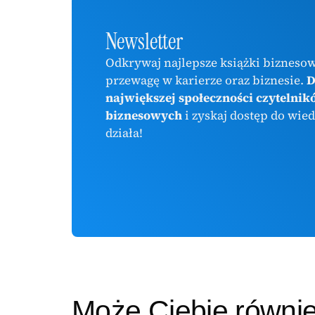
Newsletter
Odkrywaj najlepsze książki biznesow
przewagę w karierze oraz biznesie.
D
największej społeczności czytelnik
biznesowych
i zyskaj dostęp do wied
działa!
Może Ciebie równi