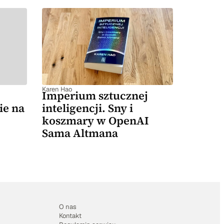
Karen Hao
Imperium sztucznej
ie na
inteligencji. Sny i
koszmary w OpenAI
Sama Altmana
O nas
Kontakt