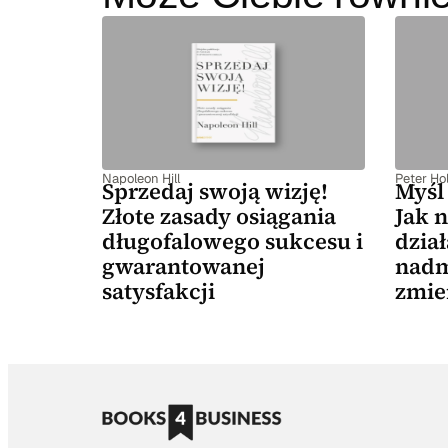
Napoleon Hill
Peter Hol
Sprzedaj swoją wizję!
Myśl 
Złote zasady osiągania
Jak n
długofalowego sukcesu i
dział
gwarantowanej
nadm
satysfakcji
zmie