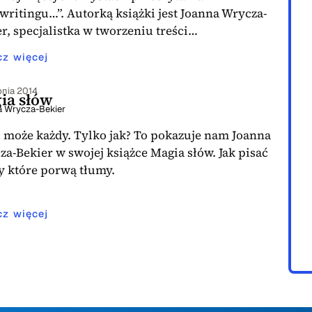
ritingu…”. Autorką książki jest Joanna Wrycza-
r, specjalistka w tworzeniu treści…
cz więcej
rpnia 2014
ia słów
 Wrycza-Bekier
ć może każdy. Tylko jak? To pokazuje nam Joanna
a-Bekier w swojej książce Magia słów. Jak pisać
y które porwą tłumy.
cz więcej