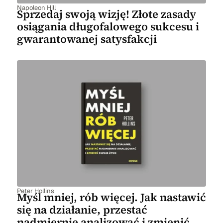
Napoleon Hill
Sprzedaj swoją wizję! Złote zasady
osiągania długofalowego sukcesu i
gwarantowanej satysfakcji
Peter Hollins
Myśl mniej, rób więcej. Jak nastawić
się na działanie, przestać
nadmiernie analizować i zmienić