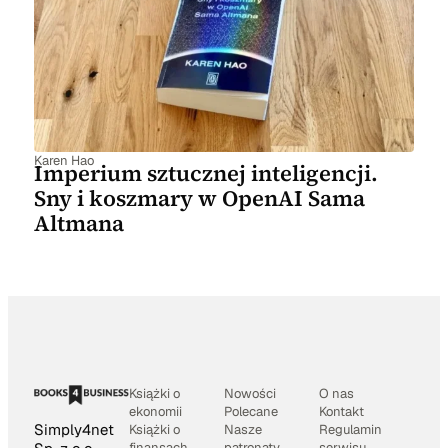
Karen Hao
Imperium sztucznej inteligencji.
Sny i koszmary w OpenAI Sama
Altmana
Książki o
Nowości
O nas
ekonomii
Polecane
Kontakt
Simply4net
Książki o
Nasze
Regulamin
finansach
patronaty
serwisu