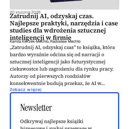
20 stycznia 2026
Zatrudnij AI, odzyskaj czas.
Najlepsze praktyki, narzędzia i case
studies dla wdrożenia sztucznej
inteligencji w firmie
Kamila Kierzek-Mechło
,
Radosław Mechło
„Zatrudnij AI, odzyskaj czas” to książka, która
bardzo wyraźnie odcina się od narracji o
sztucznej inteligencji jako futurystycznej
ciekawostce lub zagrożeniu dla rynku pracy.
Autorzy od pierwszych rozdziałów
konsekwentnie budują przekaz, że AI w…
Zobacz więcej
Newsletter
Odkrywaj najlepsze książki
biznesowe i zyskaj przewagę w