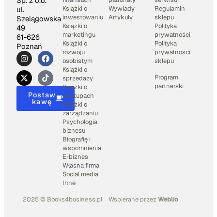
Sp. z o.o.
Książki o
Wywiady
Regulamin
ul.
inwestowaniu
Artykuły
sklepu
Szelągowska
Książki o
Polityka
49
marketingu
prywatności
61-626
Książki o
Polityka
Poznań
rozwoju
prywatności
osobistym
sklepu
Książki o
Program
sprzedaży
partnerski
Książki o
Postaw
startupach
kawę
Książki o
zarządzaniu
Psychologia
biznesu
Biografię i
wspomnienia
E-biznes
Własna firma
Social media
Inne
2025 © Books4business.pl
Wspierane przez
Weblio