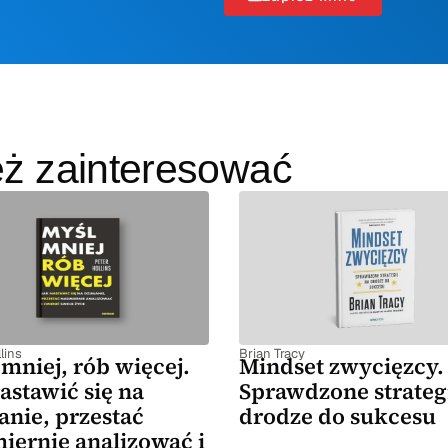
eż zainteresować
lins
Brian Tracy
mniej, rób więcej.
Mindset zwycięzcy.
astawić się na
Sprawdzone strateg
anie, przestać
drodze do sukcesu
iernie analizować i