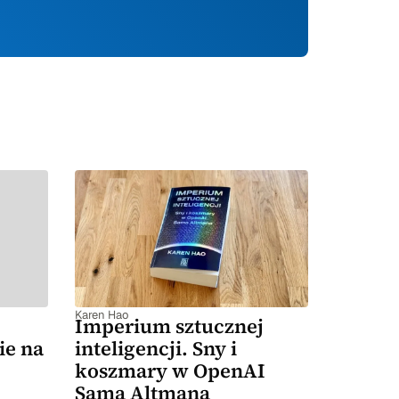
Karen Hao
Imperium sztucznej
ie na
inteligencji. Sny i
koszmary w OpenAI
Sama Altmana