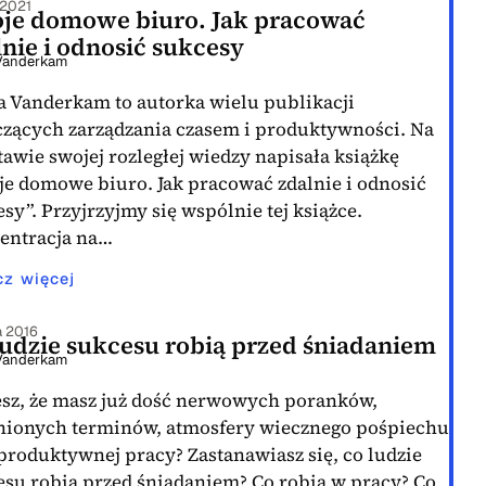
 2021
je domowe biuro. Jak pracować
lnie i odnosić sukcesy
Vanderkam
a Vanderkam to autorka wielu publikacji
czących zarządzania czasem i produktywności. Na
awie swojej rozległej wiedzy napisała książkę
je domowe biuro. Jak pracować zdalnie i odnosić
sy”. Przyjrzyjmy się wspólnie tej książce.
entracja na…
cz więcej
a 2016
ludzie sukcesu robią przed śniadaniem
Vanderkam
esz, że masz już dość nerwowych poranków,
nionych terminów, atmosfery wiecznego pośpiechu
produktywnej pracy? Zastanawiasz się, co ludzie
esu robią przed śniadaniem? Co robią w pracy? Co