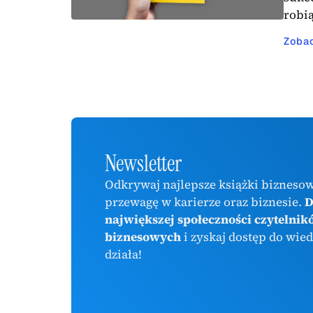
robi
Zoba
Newsletter
Odkrywaj najlepsze książki biznesow
przewagę w karierze oraz biznesie.
D
największej społeczności czytelnik
biznesowych
i zyskaj dostęp do wied
działa!