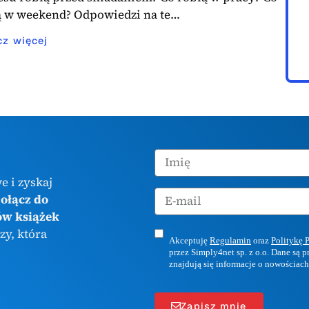
ą w weekend? Odpowiedzi na te…
cz więcej
e i zyskaj
ołącz do
ów książek
zy, która
Akceptuję
Regulamin
oraz
Politykę 
przez Simply4net sp. z o.o. Dane są 
znajdują się informacje o nowościach
Zapisz mnie