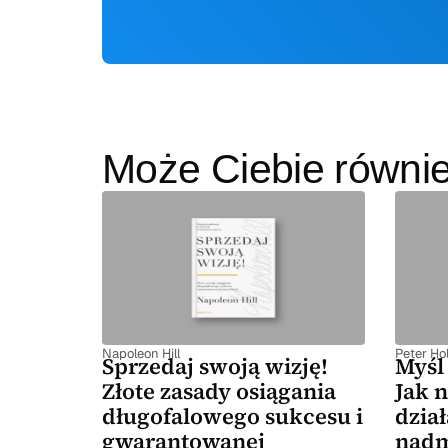
Może Ciebie równi
Napoleon Hill
Peter Hol
Sprzedaj swoją wizję!
Myśl 
Złote zasady osiągania
Jak n
długofalowego sukcesu i
dział
gwarantowanej
nadm