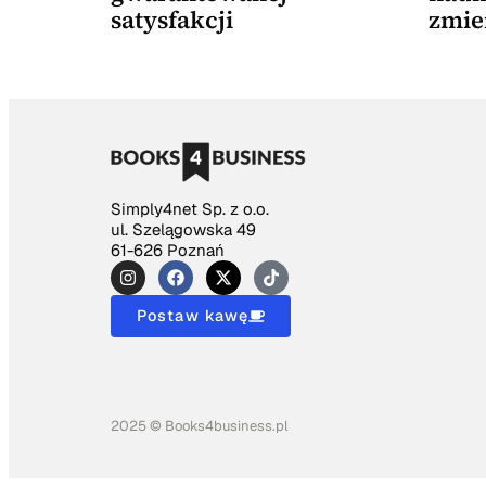
satysfakcji
zmie
Simply4net Sp. z o.o.
ul. Szelągowska 49
61-626 Poznań
Postaw kawę
2025 © Books4business.pl