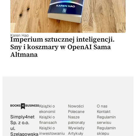
Karen Hao
Imperium sztucznej inteligencji.
Sny i koszmary w OpenAI Sama
Altmana
Książki o
Nowości
O nas
ekonomii
Polecane
Kontakt
Simply4net
Książki o
Nasze
Regulamin
Sp. z o.o.
finansach
patronaty
serwisu
Książki o
Wywiady
Regulamin
ul.
inwestowaniu
Artykuły
sklepu
Szelągowska