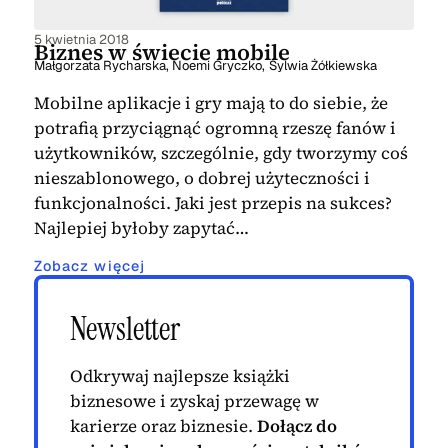
5 kwietnia 2018
Biznes w świecie mobile
Małgorzata Rycharska
,
Noemi Gryczko
,
Sylwia Żółkiewska
Mobilne aplikacje i gry mają to do siebie, że
potrafią przyciągnąć ogromną rzeszę fanów i
użytkowników, szczególnie, gdy tworzymy coś
nieszablonowego, o dobrej użyteczności i
funkcjonalności. Jaki jest przepis na sukces?
Najlepiej byłoby zapytać…
Zobacz więcej
Newsletter
Odkrywaj najlepsze książki
biznesowe i zyskaj przewagę w
karierze oraz biznesie.
Dołącz do