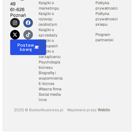
Książki o
Polityka
49
marketingu
prywatności
61-626
Książki o
Polityka
Poznań
rozwoju
prywatności
osobistym
sklepu
Książki o
Program
sprzedaży
partnerski
Książki o
Postaw
startupach
kawę
Książki o
zarządzaniu
Psychologia
biznesu
Biografię i
wspomnienia
E-biznes
Własna firma
Social media
Inne
2025 © Books4business.pl
Wspierane przez
Weblio