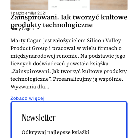
1 października 2021
Zainspirowani. Jak tworzyć kultowe
produkty technologiczne
Marty Cagan
Marty Cagan jest założycielem Silicon Valley
Product Group i pracował w wielu firmach o
międzynarodowej renomie. Na podstawie jego
licznych doświadczeń powstała książka
„Zainspirowani. Jak tworzyć kultowe produkty
technologiczne”. Przeanalizujmy ją wspólnie.
Wyzwania dla…
Zobacz więcej
Newsletter
Odkrywaj najlepsze książki