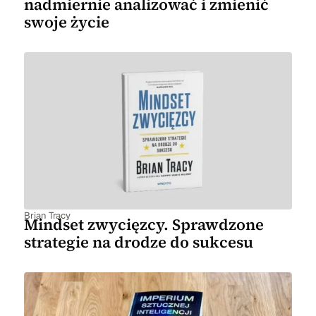
nadmiernie analizować i zmienić
swoje życie
Brian Tracy
Mindset zwycięzcy. Sprawdzone
strategie na drodze do sukcesu