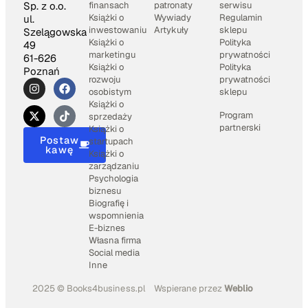
Sp. z o.o.
finansach
patronaty
serwisu
Książki o
Wywiady
Regulamin
ul.
inwestowaniu
Artykuły
sklepu
Szelągowska
Książki o
Polityka
49
marketingu
prywatności
61-626
Książki o
Polityka
Poznań
rozwoju
prywatności
osobistym
sklepu
Książki o
Program
sprzedaży
partnerski
Książki o
Postaw
startupach
kawę
Książki o
zarządzaniu
Psychologia
biznesu
Biografię i
wspomnienia
E-biznes
Własna firma
Social media
Inne
2025 © Books4business.pl
Wspierane przez
Weblio