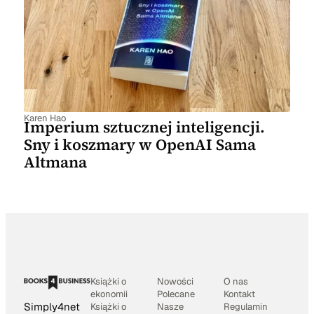
Karen Hao
Imperium sztucznej inteligencji.
Sny i koszmary w OpenAI Sama
Altmana
Książki o
Nowości
O nas
ekonomii
Polecane
Kontakt
Simply4net
Książki o
Nasze
Regulamin