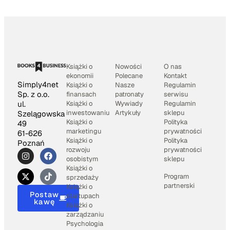
Książki o
Nowości
O nas
ekonomii
Polecane
Kontakt
Simply4net
Książki o
Nasze
Regulamin
Sp. z o.o.
finansach
patronaty
serwisu
Książki o
Wywiady
Regulamin
ul.
inwestowaniu
Artykuły
sklepu
Szelągowska
Książki o
Polityka
49
marketingu
prywatności
61-626
Książki o
Polityka
Poznań
rozwoju
prywatności
osobistym
sklepu
Książki o
Program
sprzedaży
partnerski
Książki o
Postaw
startupach
kawę
Książki o
zarządzaniu
Psychologia