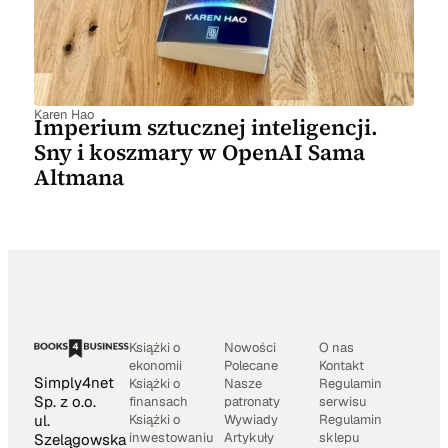
Karen Hao
Imperium sztucznej inteligencji.
Sny i koszmary w OpenAI Sama
Altmana
Książki o
Nowości
O nas
ekonomii
Polecane
Kontakt
Simply4net
Książki o
Nasze
Regulamin
Sp. z o.o.
finansach
patronaty
serwisu
Książki o
Wywiady
Regulamin
ul.
inwestowaniu
Artykuły
sklepu
Szelągowska