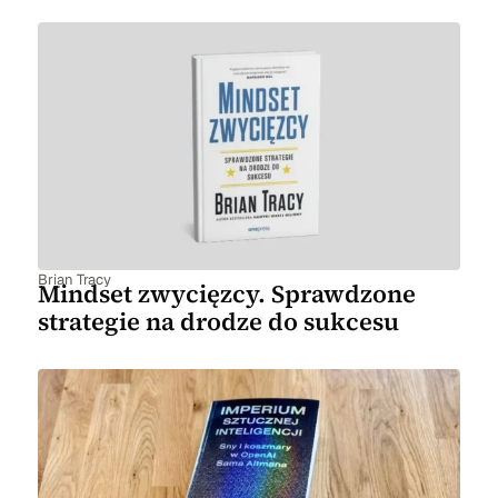
Brian Tracy
Mindset zwycięzcy. Sprawdzone
strategie na drodze do sukcesu