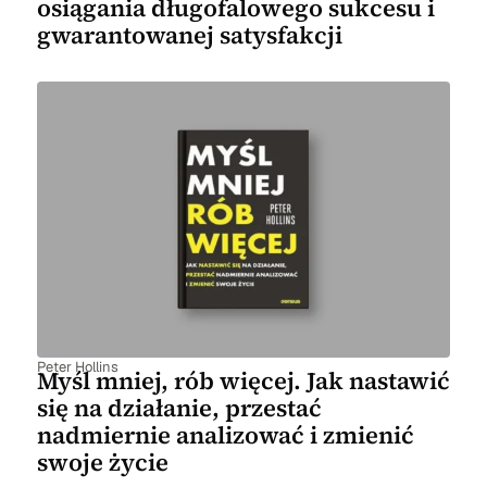
osiągania długofalowego sukcesu i
gwarantowanej satysfakcji
Peter Hollins
Myśl mniej, rób więcej. Jak nastawić
się na działanie, przestać
nadmiernie analizować i zmienić
swoje życie