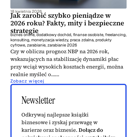
18 kwietnia 2026
Jak zarobić szybko pieniądze w
2026 roku? Fakty, mity i bezpieczne
strategie
biznes online
,
dodatkowy dochód
,
finanse osobiste
,
freelancing
,
konsulting
,
monetyzacja wiedzy
,
praca zdalna
,
produkty
cyfrowe
,
zarabianie
,
zarabianie 2026
Czy w obliczu prognoz NBP na 2026 rok,
wskazujących na stabilizację dynamiki płac
przy wciąż wysokich kosztach energii, można
realnie myśleć o……
Zobacz więcej
Newsletter
Odkrywaj najlepsze książki
biznesowe i zyskaj przewagę w
karierze oraz biznesie.
Dołącz do