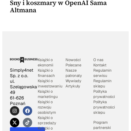
Sny i koszmary w OpenAI Sama
Altmana
Książki o
Nowości
O nas
ekonomii
Polecane
Kontakt
Simply4net
Książki o
Nasze
Regulamin
Sp. z o.o.
finansach
patronaty
serwisu
Książki o
Wywiady
Regulamin
ul.
inwestowaniu
Artykuły
sklepu
Szelągowska
Książki o
Polityka
49
marketingu
prywatności
61-626
Książki o
Polityka
Poznań
rozwoju
prywatności
osobistym
sklepu
Książki o
Program
sprzedaży
partnerski
Książki o