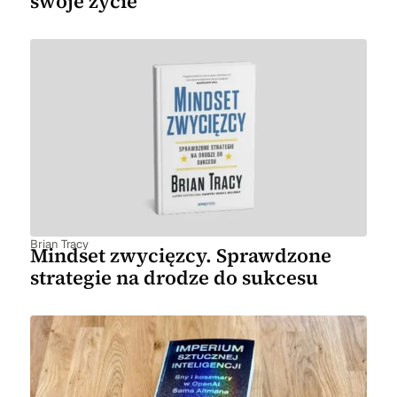
swoje życie
Brian Tracy
Mindset zwycięzcy. Sprawdzone
strategie na drodze do sukcesu