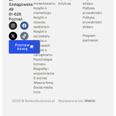
inwestowaniu
Artykuły
sklepu
Szelągowska
Książki o
Polityka
49
marketingu
prywatności
61-626
Książki o
Polityka
Poznań
rozwoju
prywatności
osobistym
sklepu
Książki o
Program
sprzedaży
partnerski
Książki o
Postaw
startupach
kawę
Książki o
zarządzaniu
Psychologia
biznesu
Biografię i
wspomnienia
E-biznes
Własna firma
Social media
Inne
2025 © Books4business.pl
Wspierane przez
Weblio