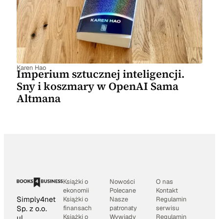
Karen Hao
Imperium sztucznej inteligencji.
Sny i koszmary w OpenAI Sama
Altmana
Książki o
Nowości
O nas
ekonomii
Polecane
Kontakt
Simply4net
Książki o
Nasze
Regulamin
Sp. z o.o.
finansach
patronaty
serwisu
Książki o
Wywiady
Regulamin
ul.