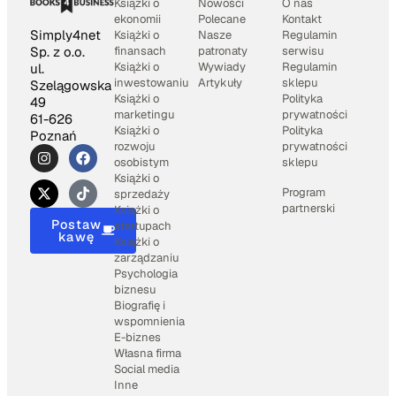
Książki o
Nowości
O nas
ekonomii
Polecane
Kontakt
Simply4net
Książki o
Nasze
Regulamin
Sp. z o.o.
finansach
patronaty
serwisu
Książki o
Wywiady
Regulamin
ul.
inwestowaniu
Artykuły
sklepu
Szelągowska
Książki o
Polityka
49
marketingu
prywatności
61-626
Książki o
Polityka
Poznań
rozwoju
prywatności
osobistym
sklepu
Książki o
Program
sprzedaży
partnerski
Książki o
Postaw
startupach
kawę
Książki o
zarządzaniu
Psychologia
biznesu
Biografię i
wspomnienia
E-biznes
Własna firma
Social media
Inne