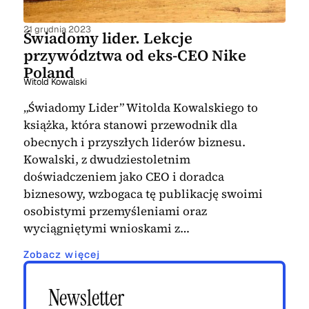
21 grudnia 2023
Świadomy lider. Lekcje
przywództwa od eks-CEO Nike
Poland
Witold Kowalski
„Świadomy Lider” Witolda Kowalskiego to
książka, która stanowi przewodnik dla
obecnych i przyszłych liderów biznesu.
Kowalski, z dwudziestoletnim
doświadczeniem jako CEO i doradca
biznesowy, wzbogaca tę publikację swoimi
osobistymi przemyśleniami oraz
wyciągniętymi wnioskami z…
Zobacz więcej
Newsletter