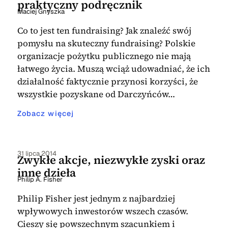
praktyczny podręcznik
Maciej Gnyszka
Co to jest ten fundraising? Jak znaleźć swój
pomysłu na skuteczny fundraising? Polskie
organizacje pożytku publicznego nie mają
łatwego życia. Muszą wciąż udowadniać, że ich
działalność faktycznie przynosi korzyści, że
wszystkie pozyskane od Darczyńców…
Zobacz więcej
31 lipca 2014
Zwykłe akcje, niezwykłe zyski oraz
inne dzieła
Philip A. Fisher
Philip Fisher jest jednym z najbardziej
wpływowych inwestorów wszech czasów.
Cieszy się powszechnym szacunkiem i