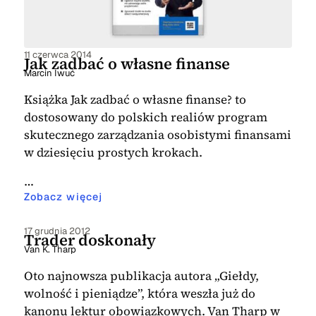
11 czerwca 2014
Jak zadbać o własne finanse
Marcin Iwuć
Książka Jak zadbać o własne finanse? to
dostosowany do polskich realiów program
skutecznego zarządzania osobistymi finansami
w dziesięciu prostych krokach.
…
Zobacz więcej
17 grudnia 2012
Trader doskonały
Van K. Tharp
Oto najnowsza publikacja autora „Giełdy,
wolność i pieniądze”, która weszła już do
kanonu lektur obowiązkowych. Van Tharp w