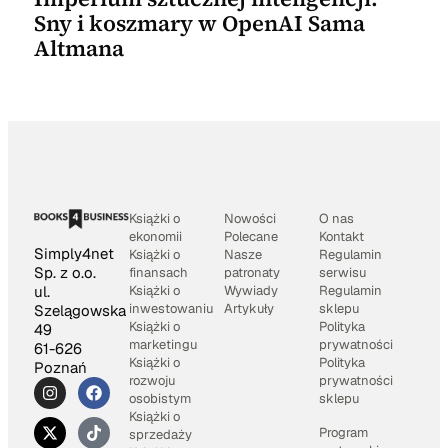
Sny i koszmary w OpenAI Sama
Altmana
Książki o
Nowości
O nas
ekonomii
Polecane
Kontakt
Simply4net
Książki o
Nasze
Regulamin
Sp. z o.o.
finansach
patronaty
serwisu
Książki o
Wywiady
Regulamin
ul.
inwestowaniu
Artykuły
sklepu
Szelągowska
Książki o
Polityka
49
marketingu
prywatności
61-626
Książki o
Polityka
Poznań
rozwoju
prywatności
osobistym
sklepu
Książki o
Program
sprzedaży