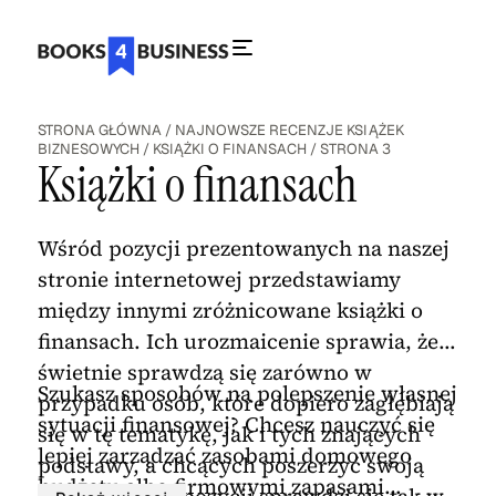
STRONA GŁÓWNA
/
NAJNOWSZE RECENZJE KSIĄŻEK
BIZNESOWYCH
/
KSIĄŻKI O FINANSACH
/
STRONA 3
Książki o finansach
Wśród pozycji prezentowanych na naszej
stronie internetowej przedstawiamy
między innymi zróżnicowane książki o
finansach. Ich urozmaicenie sprawia, że
świetnie sprawdzą się zarówno w
Szukasz sposobów na polepszenie własnej
przypadku osób, które dopiero zagłębiają
sytuacji finansowej? Chcesz nauczyć się
się w tę tematykę, jak i tych znających
lepiej zarządzać zasobami domowego
podstawy, a chcących poszerzyć swoją
budżetu albo firmowymi zapasami