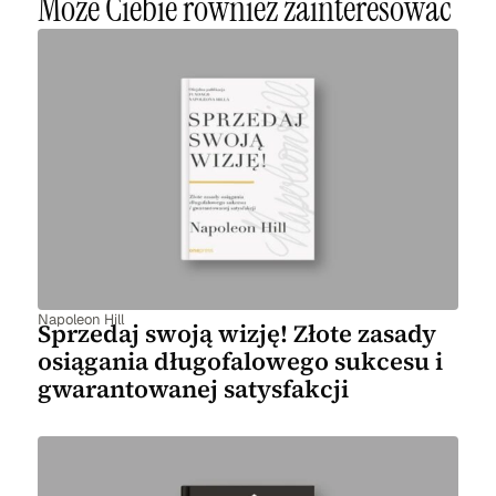
Może Ciebie również zainteresować
Napoleon Hill
Sprzedaj swoją wizję! Złote zasady
osiągania długofalowego sukcesu i
gwarantowanej satysfakcji