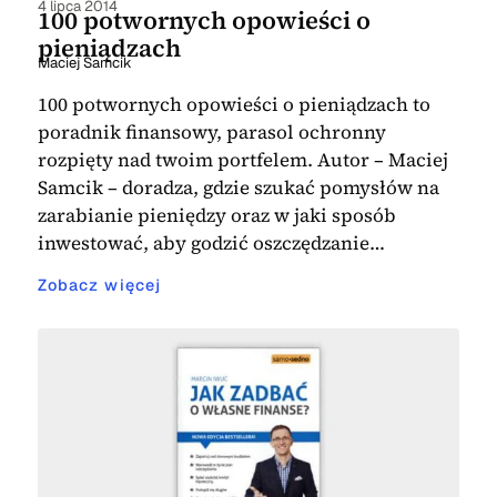
4 lipca 2014
100 potwornych opowieści o
pieniądzach
Maciej Samcik
100 potwornych opowieści o pieniądzach to
poradnik finansowy, parasol ochronny
rozpięty nad twoim portfelem. Autor – Maciej
Samcik – doradza, gdzie szukać pomysłów na
zarabianie pieniędzy oraz w jaki sposób
inwestować, aby godzić oszczędzanie…
Zobacz więcej