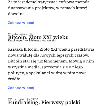
Za to jest demokratyczną i cyfrową metodą
finansowania projektów, w ramach której
dowolna…
Zobacz więcej
13 listopada 2014
Bitcoin. Złoto XXI wieku
Karol Kopańko
,
Mateusz Kozłowski
Książka Bitcoin. Złoto XXI wieku przedstawia
nową walutę dla nowych lepszych czasów.
Bitcoin stał się już fenomenem. Mówią o nim
wszystkie media, sprzeczają się o niego
politycy, a spekulanci widzą w nim nowe
źródło…
Zobacz więcej
22 października 2014
Fundraising. Pierwszy polski