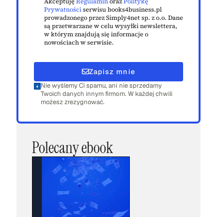
Akceptuję
Regulamin
oraz
Politykę
Prywatności
serwisu books4business.pl
prowadzonego przez Simply4net sp. z o.o. Dane
są przetwarzane w celu wysyłki newslettera,
w którym znajdują się informacje o
nowościach w serwisie.
Zapisz mnie
Nie wyślemy Ci spamu, ani nie sprzedamy
Twoich danych innym firmom. W każdej chwili
możesz zrezygnować.
Polecany ebook