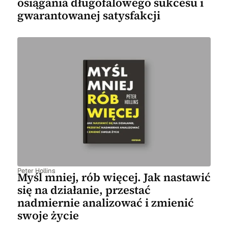
osiągania długofalowego sukcesu i
gwarantowanej satysfakcji
Peter Hollins
Myśl mniej, rób więcej. Jak nastawić
się na działanie, przestać
nadmiernie analizować i zmienić
swoje życie