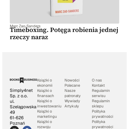
Marc Zao-Sanders
Timeboxing. Potęga robienia jednej
rzeczy naraz
Książki o
Nowości
O nas
ekonomii
Polecane
Kontakt
Simply4net
Książki o
Nasze
Regulamin
Sp. z o.o.
finansach
patronaty
serwisu
Książki o
Wywiady
Regulamin
ul.
inwestowaniu
Artykuły
sklepu
Szelągowska
Książki o
Polityka
49
marketingu
prywatności
61-626
Książki o
Polityka
Poznań
rozwoju
prywatności